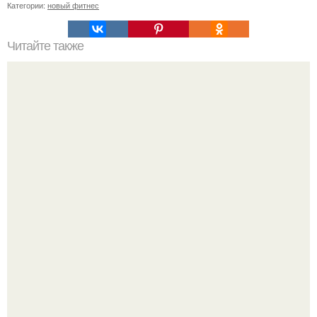
Категории:
новый фитнес
Читайте также
Утренняя тренировка для похудения. Быстрая зарядка
для похудения в домашних условиях