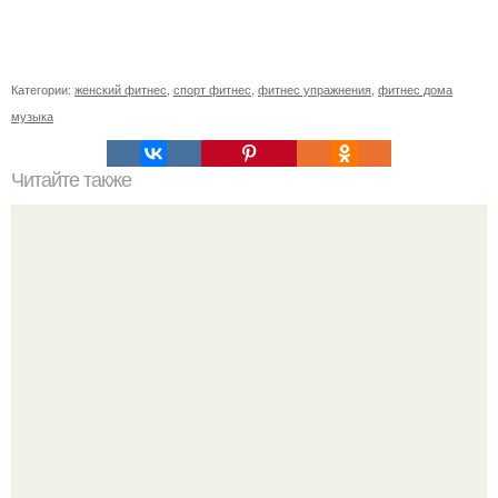
Категории:
женский фитнес
,
спорт фитнес
,
фитнес упражнения
,
фитнес дома
музыка
Читайте также
Ешьте 2 банана в день - и это изменит вашу жизнь!