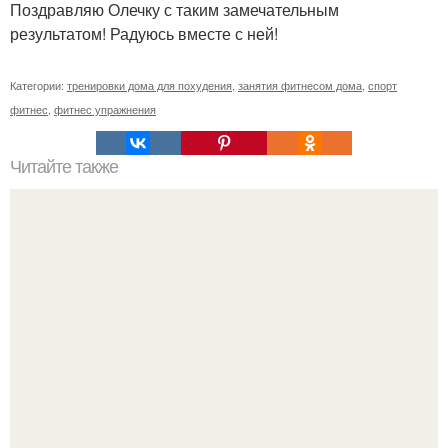
Поздравляю Олечку с таким замечательным
результатом! Радуюсь вместе с ней!
Категории:
тренировки дома для похудения
,
занятия фитнесом дома
,
спорт
фитнес
,
фитнес упражнения
Читайте также
Правильный шоколадный чизкейк без выпечки?