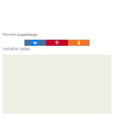
Категории:
лучший фитнес
Читайте также
Сколько углеводов в чайной ложке сахара. // Сколько
калорий в сахаре?