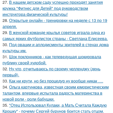
27.
В нашем детском саду успешно проходят занятия
кружка "Фитнес для Детей" под руководством
инструктора физической культуры!
28.
Открытые онлайн - тренировки на неделе с 13 по 19
апреля.
29.
В женской команде крылья советов играла одна из
самых ярких футболисток страны - Светлана Елисеева.
30.
Под овации и аплодисменты зрителей в стенах дома
культуры им.
31.
Шок поклонников - как телеведущая шокировала
публику своей худобой.
32.
Ну что, отчитываюсь по своему челленджу (день
первый).
33.
Как ни крути, но без процедур ну вообще никак ….
34.
Ольга картункова, известная своим юмористическим
талантом, впервые испытала радость материнства в
новой роли - роли бабушки.
35.
"Отец Использовал Кулаки, а Мать Считала Каждую
Крошку" - почему Сергей бурунов боится стать отцом.