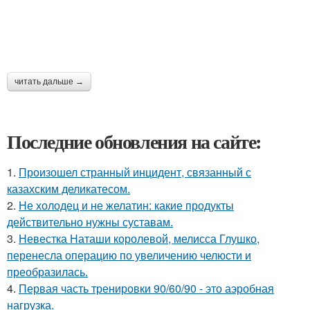
читать дальше →
Последние обновления на сайте:
1.
Произошел странный инцидент, связанный с
казахским деликатесом.
2.
Не холодец и не желатин: какие продукты
действительно нужны суставам.
3.
Невестка Наташи королевой, мелисса Глушко,
перенесла операцию по увеличению челюсти и
преобразилась.
4.
Первая часть тренировки 90/60/90 - это аэробная
нагрузка.