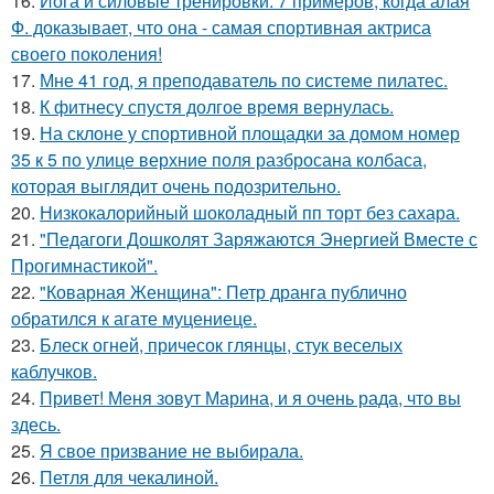
16.
Йога и силовые тренировки: 7 примеров, когда алая
Ф. доказывает, что она - самая спортивная актриса
своего поколения!
17.
Мне 41 год, я преподаватель по системе пилатес.
18.
К фитнесу спустя долгое время вернулась.
19.
На склоне у спортивной площадки за домом номер
35 к 5 по улице верхние поля разбросана колбаса,
которая выглядит очень подозрительно.
20.
Низкокалорийный шоколадный пп торт без сахара.
21.
"Педагоги Дошколят Заряжаются Энергией Вместе с
Прогимнастикой".
22.
"Коварная Женщина": Петр дранга публично
обратился к агате муцениеце.
23.
Блеск огней, причесок глянцы, стук веселых
каблучков.
24.
Привет! Меня зовут Марина, и я очень рада, что вы
здесь.
25.
Я свое призвание не выбирала.
26.
Петля для чекалиной.