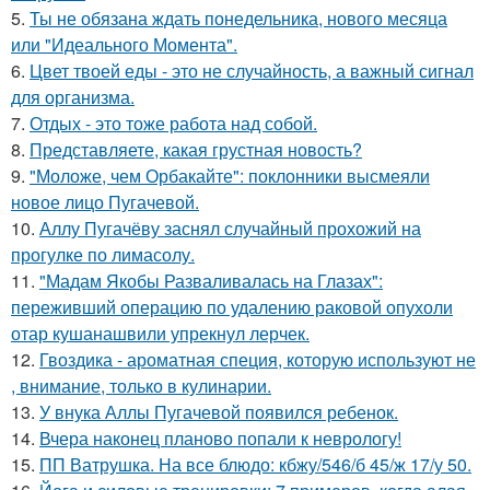
5.
Ты не обязана ждать понедельника, нового месяца
или "Идеального Момента".
6.
Цвет твоей еды - это не случайность, а важный сигнал
для организма.
7.
Отдых - это тоже работа над собой.
8.
Представляете, какая грустная новость?
9.
"Моложе, чем Орбакайте": поклонники высмеяли
новое лицо Пугачевой.
10.
Аллу Пугачёву заснял случайный прохожий на
прогулке по лимасолу.
11.
"Мадам Якобы Разваливалась на Глазах":
переживший операцию по удалению раковой опухоли
отар кушанашвили упрекнул лерчек.
12.
Гвоздика - ароматная специя, которую используют не
, внимание, только в кулинарии.
13.
У внука Аллы Пугачевой появился ребенок.
14.
Вчера наконец планово попали к неврологу!
15.
ПП Ватрушка. На все блюдо: кбжу/546/б 45/ж 17/у 50.