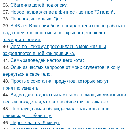
36.
Сбагрила детей под опеку.
37.
Новое направление в фитнес - центре "Эталон".
38.
Перевод интервью. Que.
39.
В 46 лет Виктория боня продолжает активно работать
над своей внешностью и не скрывает, что хочет
замедлить время.
40.
Йога по - тихому просочилась в мою жизнь и
закрепляется в ней как привычка.
41.
Семь заповедей настоящего кота:
42.
Один из частых запросов от моих студентов: я хочу
вернуться в свое тело.
43.
Простые сочетания продуктов, которые могут
приятно удивить.
44.
Видео для тех, кто считает, что с помощью джампинга
нельзя похудеть и, что это вообще фигня какая-то.
45.
Пожалуй, самая обсуждаемая красавица этой
олимпиады - Эйлин Гу.
46.
Пирог к чаю за 5 минут.