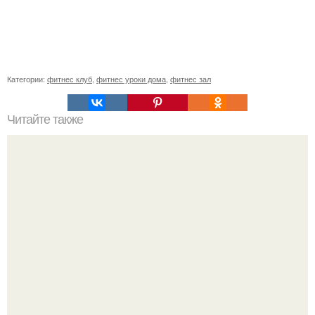
Категории:
фитнес клуб
,
фитнес уроки дома
,
фитнес зал
Читайте также
Мед: загадочная пища для здоровья