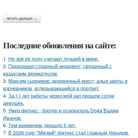
читать дальше →
Последние обновления на сайте:
1.
Не зря её попу считают лучшей в мире.
2.
Произошел странный инцидент, связанный с
казахским деликатесом.
3.
Максим сырников: деревянный крест, алые цветы и
корчевников, вглядывающийся в портрет.
4.
За 11 лет работы через мой зал прошли сотни
девушек.
5.
Умер фитнес - блогер и основатель Do4a Вадим
Иванов.
6.
Тем временем, прошло 5 лет.
7.
В 2026 году "Мягкий" фитнес стал главным трендом.