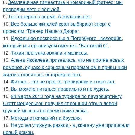
8.
Земляничная гимнастика и комариный фитнес: мы
проводим лето с пользой.
9.
Тестостерон в норме. А желания нет.
10.
Все больше жителей края выбирают спорт с
проектом "Тренер Нашего Двора".
11.
Идеальное воскресенье в Петербурге - велорейв,
который мы организуем вместе с "Балтикой 0".
12.
Тихая прогулка архипа и мелиссы.
13.
Алена Яковлева призналась, что не против новых
романов, однако к серьезным переменам в привычной
жизни относится с осторожностью.
14.
Фитнес - это не просто тренировки и спортзал.
15.
Вы можете питаться правильно и не худеть.
16.
24 марта 2013 года на турнире по пауэрлифтингу
Скотт мендельсон получил сплошной отрыв левой
грудной мышцы во время жима лёжа.
17.
Методы отжиманий на брусьях.
18.
Не успел утихнуть развод - а джигану уже приписали
новый роман.