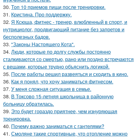
30.
Топ 10 приемов пищи после тренировки.
31.
Кристина. Про поддержку.
32.
Я Ксюша, фитнес - тренер, влюбленный в спорт, и
нутрициолог, продвигающий питание без запретов и
бесполезных бадов.
33.
"Законы Настоящего Кота".
34.
Люди, которые по долгу службы постоянно
сталкиваются со смертью, рано или поздно встречаются
с вещами, которые трудно объяснить логикой.
35.
После работы решил развеяться и сходить в кино.
36.
Как я понял, что хочу заниматься фитнесом.
37.
У меня сложная ситуация в семье.
38.
В Токсово 15-летняя школьница в районную
больницу обратилась.
39.
Это будет гораздо приятнее, чем изнуряющая
тренировка.
40.
Почему важно заниматься с гантелями?
41.
Смоляне такие спортивные, что отопление можно