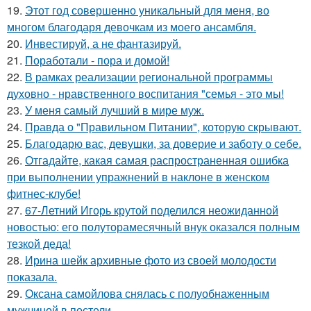
19.
Этот год совершенно уникальный для меня, во
многом благодаря девочкам из моего ансамбля.
20.
Инвестируй, а не фантазируй.
21.
Поработали - пора и домой!
22.
В рамках реализации региональной программы
духовно - нравственного воспитания "семья - это мы!
23.
У меня самый лучший в мире муж.
24.
Правда о "Правильном Питании", которую скрывают.
25.
Благодарю вас, девушки, за доверие и заботу о себе.
26.
Отгадайте, какая самая распространенная ошибка
при выполнении упражнений в наклоне в женском
фитнес-клубе!
27.
67-Летний Игорь крутой поделился неожиданной
новостью: его полуторамесячный внук оказался полным
тезкой деда!
28.
Ирина шейк архивные фото из своей молодости
показала.
29.
Оксана самойлова снялась с полуобнаженным
мужчиной в постели.