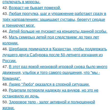
отключать в морозы.
42.
Возраст не бывает помехой.
43.
Любая прогулка, шаг и упражнение работают сразу в
трёх направлениях: защищают суставы, берегут сердце
и тренируют мозг.
44.
Детей больше не пускают на концерты данной особы.
45.
Мать семерых детей под следствием: до трех лет
колонии.
46.
Щербаков примчался в Казахстан, чтобы поддержать
лучшего друга Сабурова после 50-летнего изгнания из
России.
47.
В этот раз яркой неоновой игровой снова было много
движения, улыбок и того самого ощущения, что "мы -
Команда".
48.
Лидер "Любэ" оказался в спорной ситуации.
49.
Родители потеряли надежду на внуков, но это не
остановило их дочь.
50.
Здоровое тело - залог активной и полноценной
жизни.