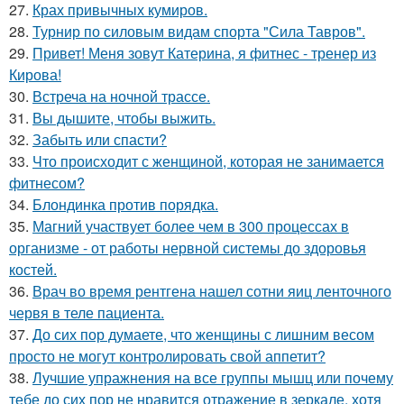
27.
Крах привычных кумиров.
28.
Турнир по силовым видам спорта "Сила Тавров".
29.
Привет! Меня зовут Катерина, я фитнес - тренер из
Кирова!
30.
Встреча на ночной трассе.
31.
Вы дышите, чтобы выжить.
32.
Забыть или спасти?
33.
Что происходит с женщиной, которая не занимается
фитнесом?
34.
Блондинка против порядка.
35.
Магний участвует более чем в 300 процессах в
организме - от работы нервной системы до здоровья
костей.
36.
Врач во время рентгена нашел сотни яиц ленточного
червя в теле пациента.
37.
До сих пор думаете, что женщины с лишним весом
просто не могут контролировать свой аппетит?
38.
Лучшие упражнения на все группы мышц или почему
тебе до сих пор не нравится отражение в зеркале, хотя