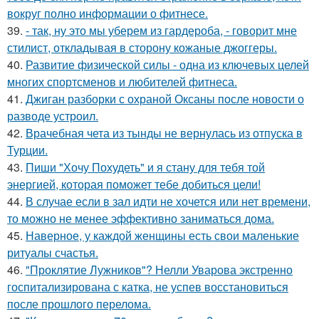
вокруг полно информации о фитнесе.
39.
- так, ну это мы уберем из гардероба, - говорит мне
стилист, откладывая в сторону кожаные джоггеры.
40.
Развитие физической силы - одна из ключевых целей
многих спортсменов и любителей фитнеса.
41.
Джиган разборки с охраной Оксаны после новости о
разводе устроил.
42.
Врачебная чета из тынды не вернулась из отпуска в
Турции.
43.
Пиши "Хочу Похудеть" и я стану для тебя той
энергией, которая поможет тебе добиться цели!
44.
В случае если в зал идти не хочется или нет времени,
то можно не менее эффективно заниматься дома.
45.
Наверное, у каждой женщины есть свои маленькие
ритуалы счастья.
46.
"Проклятие Лужников"? Нелли Уварова экстренно
госпитализирована с катка, не успев восстановиться
после прошлого перелома.