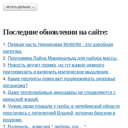
читать дальше →
Последние обновления на сайте:
1.
Первая часть тренировки 90/60/90 - это аэробная
нагрузка.
2.
Программа Лайла Макдональда для набора массы.
3.
Новость звучит громко, но тут важно немного
притормозить и включить критическое мышление.
4.
Какие продукты помогают поддерживать здоровье
организма?
5.
Даже теплолюбивые динозавры не справляются с
июньской жарой.
6.
Чужие люди плакали у гроба: в челябинской области
простились с пятилетней Владой, которую бросили в
роддоме.
7.
Водевиль - комедия " любовь зла …".