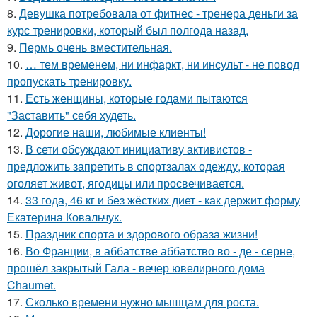
8.
Девушка потребовала от фитнес - тренера деньги за
курс тренировки, который был полгода назад.
9.
Пермь очень вместительная.
10.
… тем временем, ни инфаркт, ни инсульт - не повод
пропускать тренировку.
11.
Есть женщины, которые годами пытаются
"Заставить" себя худеть.
12.
Дорогие наши, любимые клиенты!
13.
В сети обсуждают инициативу активистов -
предложить запретить в спортзалах одежду, которая
оголяет живот, ягодицы или просвечивается.
14.
33 года, 46 кг и без жёстких диет - как держит форму
Екатерина Ковальчук.
15.
Праздник спорта и здорового образа жизни!
16.
Во Франции, в аббатстве аббатство во - де - серне,
прошёл закрытый Гала - вечер ювелирного дома
Chaumet.
17.
Сколько времени нужно мышцам для роста.