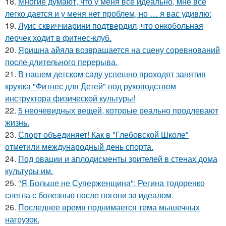
18.
Многие думают, что у меня все идеально, мне все
легко дается и у меня нет проблем, но … я вас удивлю:
19.
Луис сквиччиарини подтвердил, что онкобольная
лерчек ходит в фитнес-клуб.
20.
Яришна айяла возвращается на сцену соревнований
после длительного перерыва.
21.
В нашем детском саду успешно проходят занятия
кружка "Фитнес для Детей" под руководством
инструктора физической культуры!
22.
5 неочевидных вещей, которые реально продлевают
жизнь.
23.
Спорт объединяет! Как в "Глебовской Школе"
отметили международный день спорта.
24.
Под овации и аплодисменты зрителей в стенах дома
культуры им.
25.
"Я Больше не Суперженщина": Регина тодоренко
слегла с болезнью после погони за идеалом.
26.
Последнее время поднимается тема мышечных
нагрузок.