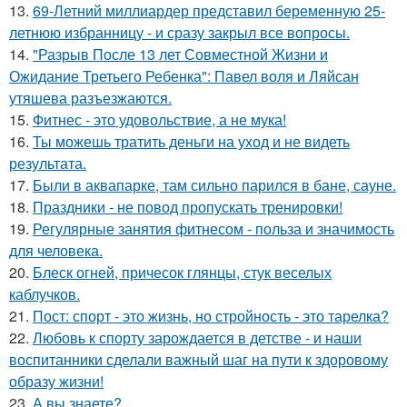
13.
69-Летний миллиардер представил беременную 25-
летнюю избранницу - и сразу закрыл все вопросы.
14.
"Разрыв После 13 лет Совместной Жизни и
Ожидание Третьего Ребенка": Павел воля и Ляйсан
утяшева разъезжаются.
15.
Фитнес - это удовольствие, а не мука!
16.
Ты можешь тратить деньги на уход и не видеть
результата.
17.
Были в аквапарке, там сильно парился в бане, сауне.
18.
Праздники - не повод пропускать тренировки!
19.
Регулярные занятия фитнесом - польза и значимость
для человека.
20.
Блеск огней, причесок глянцы, стук веселых
каблучков.
21.
Пост: спорт - это жизнь, но стройность - это тарелка?
22.
Любовь к спорту зарождается в детстве - и наши
воспитанники сделали важный шаг на пути к здоровому
образу жизни!
23.
А вы знаете?