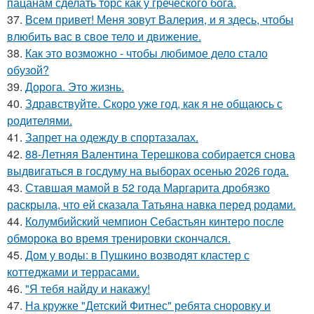
пацанам сделать торс как у греческого бога.
37.
Всем привет! Меня зовут Валерия, и я здесь, чтобы
влюбить вас в свое тело и движение.
38.
Как это возможно - чтобы любимое дело стало
обузой?
39.
Дорога. Это жизнь.
40.
Здравствуйте. Скоро уже год, как я не общаюсь с
родителями.
41.
Запрет на одежду в спортазалах.
42.
88-Летняя Валентина Терешкова собирается снова
выдвигаться в госдуму на выборах осенью 2026 года.
43.
Ставшая мамой в 52 года Маргарита дробязко
раскрыла, что ей сказала Татьяна навка перед родами.
44.
Колумбийский чемпион Себастьян кинтеро после
обморока во время тренировки скончался.
45.
Дом у воды: в Пушкино возводят кластер с
коттеджами и террасами.
46.
"Я тебя найду и накажу!
47.
На кружке "Детский Фитнес" ребята сноровку и