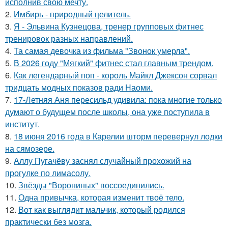
исполнив свою мечту.
2.
Имбирь - природный целитель.
3.
Я - Эльвина Кузнецова, тренер групповых фитнес
тренировок разных направлений.
4.
Та самая девочка из фильма "Звонок умерла".
5.
В 2026 году "Мягкий" фитнес стал главным трендом.
6.
Как легендарный поп - король Майкл Джексон сорвал
тридцать модных показов ради Наоми.
7.
17-Летняя Аня пересильд удивила: пока многие только
думают о будущем после школы, она уже поступила в
институт.
8.
18 июня 2016 года в Карелии шторм перевернул лодки
на сямозере.
9.
Аллу Пугачёву заснял случайный прохожий на
прогулке по лимасолу.
10.
Звёзды "Ворониных" воссоединились.
11.
Одна привычка, которая изменит твоё тело.
12.
Вот как выглядит мальчик, который родился
практически без мозга.