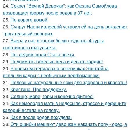
24.
Секрет "Вечной Девочки": как Оксана Самойлова
возвращает форму после родов в 37 лет.
25.
По дороге домой.
26.
Супруг Насти ивлеевой устроил ей на день рождения
трогательный сюрприз.
27.
Вчера у нас в гостях были студенты 4 курса
спортивного факультета.
28.
Последняя воля Стаса пьехи.
29.
Поднимать тяжелые веса и делать кардио!
30.
В новых материалах о вечеринках Эпштейна
всплыли кадры с необычным перфомансом.
31.
Полезные натуральные соки для здоровья и красоты!
32.
Кристина. Про поддержку.
33.
Солнце, море, горы и конечно фитнес!
34.
Как немолодая мать в недосыпе, стрессе и дефиците
калорий встала на голову.
35.
Как я после родов похудела.
36.
Эти ошибки мешают девочкам накачать попу - орех, а