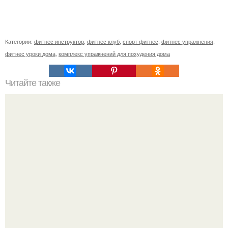
Категории:
фитнес инструктор
,
фитнес клуб
,
спорт фитнес
,
фитнес упражнения
,
фитнес уроки дома
,
комплекс упражнений для похудения дома
Читайте также
Фитнес коктейль для похудения. 7 рецептов фитнес -
коктейлей.