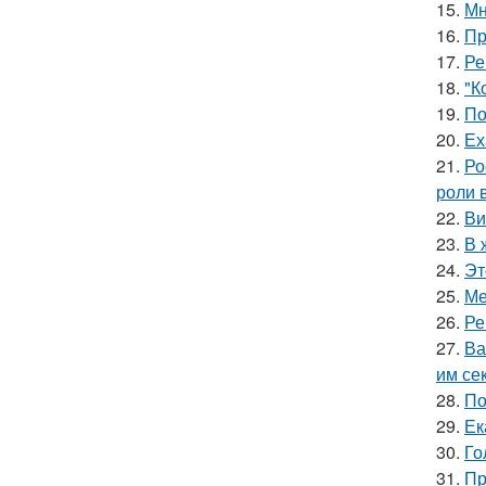
15.
Мн
16.
Пр
17.
Ре
18.
"К
19.
По
20.
Ех
21.
Ро
роли 
22.
Ви
23.
В 
24.
Эт
25.
Ме
26.
Ре
27.
Ва
им се
28.
По
29.
Ек
30.
Го
31.
Пр