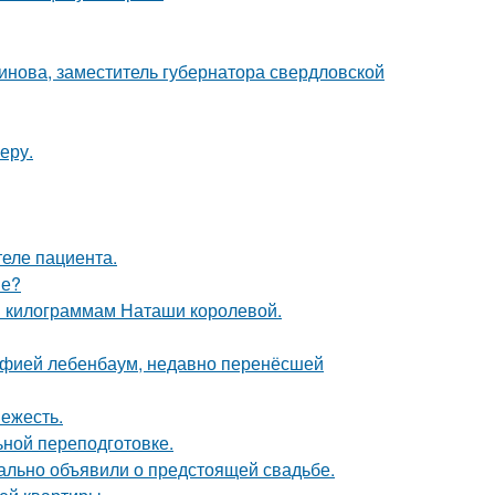
инова, заместитель губернатора свердловской
еру.
теле пациента.
ме?
м килограммам Наташи королевой.
Софией лебенбаум, недавно перенёсшей
вежесть.
ной переподготовке.
ально объявили о предстоящей свадьбе.