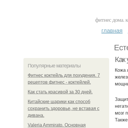
фитнес дома. 
главная
Ест
Как
Популярные материалы
Кожа 
Фитнес коктейль для похудения. 7
желез
рецептов фитнес - коктейлей.
мощны
Как стать красивой за 30 дней.
Защит
Китайские шарики как способ
негат
сохранить здоровье, не вставая с
мозг 
дивана.
Также
Valeria Ammirato. Основная