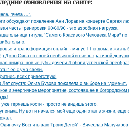
ледние обновления на сайте:
чела, пчела …".
ети обсуждают появление Ани Лорак на концерте Сергея ла
вая часть тренировки 90/60/90 - это аэробная нагрузка.
адательница титула "Самого Красивого Человека Мира" по 
шибательно.
ровье и трансформация онлайн - минус 11 кг дома и жизнь б
ёр Джон Сина со своей необычной и очень красивой девушк
ная нимфа: новые губы дочери Любови успенской преобраз
аты" ее с ума свели.
 фитнес, всех приветствую!
0 Лет спустя: Ольга Бузова пожалела о выборе на "доме-2".
кое и энергичное мероприятие, состоявшее в богородском кл
ада!
 уже теряешь кости - просто не видишь этого.
упенька. Ну вот и начался мой еще один этап в жизни, еще 
ржал.
 Одиночку Воспитываю Троих Детей" - Вячеслав Манучаро