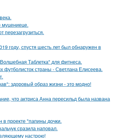
века.
е муцениеце.
т перезагрузиться.
19 году, спустя шесть лет был обнаружен в
"Волшебная Таблетка" для фитнеса.
их футболисток страны - Светлана Елисеева.
т.
в": здоровый образ жизни - это модно!
ние, что актриса Анна пересильд была названа
н в проекте "папины дочки.
вальчук сразила наповал.
новляющему настрою!