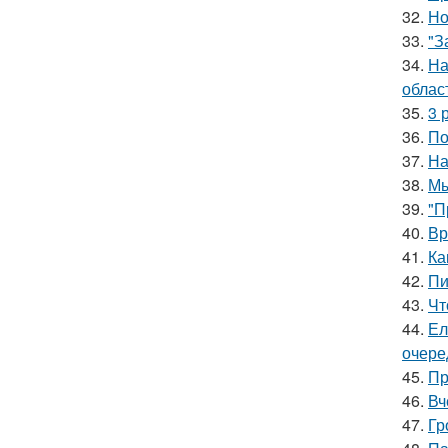
32.
Но
33.
"З
34.
На
облас
35.
3 
36.
По
37.
На
38.
Мы
39.
"П
40.
Вр
41.
Ка
42.
Пи
43.
Чт
44.
Ел
очере
45.
Пр
46.
Вч
47.
Гр