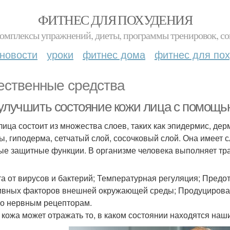
ФИТНЕС ДЛЯ ПОХУДЕНИЯ
комплексы упражнений, диеты, программы тренировок, со
новости
уроки
фитнес дома
фитнес для по
ественные средства
 улучшить состояние кожи лица с помощь
лица состоит из множества слоев, таких как эпидермис, де
ы, гиподерма, сетчатый слой, сосочковый слой. Она имеет 
е защитные функции. В организме человека выполняет тр
а от вирусов и бактерий; Температурная регуляция; Пред
ивных факторов внешней окружающей среды; Продуцирован
по нервным рецепторам.
 кожа может отражать то, в каком состоянии находятся наш