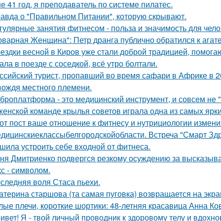
е 41 год, я преподаватель по системе пилатес.
авда о "Правильном Питании", которую скрывают.
гулярные занятия фитнесом - польза и значимость для чело
оварная Женщина": Петр дранга публично обратился к агат
ездки весной в Киров уже стали доброй традицией, помогаю
ала в поезде с соседкой, всё утро болтали.
ссийский турист, пропавший во время сафари в Африке в 20
вождя местного племени.
броплатформа - это медицинский инструмент, и совсем не 
женской команде крылья советов играла одна из самых ярк
от пост ваше отношение к фитнесу и нутрициологии измени
дицинскиеклассыбелгородскойобласти. Встреча "Смарт Здра
шила устроить себе входной от фитнеса.
ня Дмитриенко подвергся резкому осуждению за высказыва
кс - символом.
следняя воля Стаса пьехи.
атерина старшова (та самая пуговка) возвращается на экра
лые плечи, короткие шортики: 48-летняя красавица Анна Ко
ивет! Я - твой личный проводник к здоровому телу и вдох