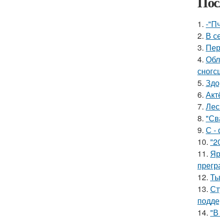
Пос
1.
-"П
2.
В с
3.
Пер
4.
Обл
сногс
5.
Здо
6.
Акт
7.
Лес
8.
"Св
9.
С -
10.
"2
11.
Яр
прегр
12.
Ты
13.
Ст
подде
14.
"В