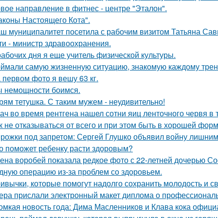
вое направление в фитнес - центре "Эталон".
аконы Настоящего Кота".
ш муниципалитет посетила с рабочим визитом Татьяна Сав
ти - министр здравоохранения.
рабочих дня я еще учитель физической культуры.
ймали самую жизненную ситуацию, знакомую каждому трен
 первом фото я вешу 63 кг.
 немощности боимся.
рям тетушка. С таким мужем - неудивительно!
ач во время рентгена нашел сотни яиц ленточного червя в 
к не отказываться от всего и при этом быть в хорошей фор
рожки под запретом: Сергей Глушко объявил войну лишни
о поможет ребенку расти здоровым?
ена воробей показала редкое фото с 22-летней дочерью 
дную операцию из-за проблем со здоровьем.
ивычки, которые помогут надолго сохранить молодость и с
ера прислали электронный макет диплома о профессиональ
омкая новость года: Дима Масленников и Клава кока офици