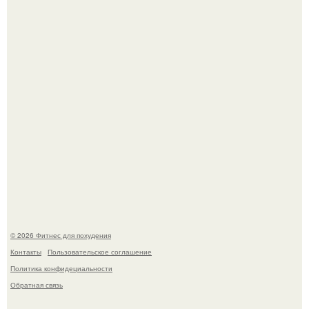
Я - Эльвина Кузнецова, тренер групповых фитнес
тренировок разных направлений.
Произошел странный инцидент, связанный с казахским
деликатесом.
© 2026 Фитнес для похудения
Контакты
Пользовательское соглашение
Политика конфидециальности
Обратная связь