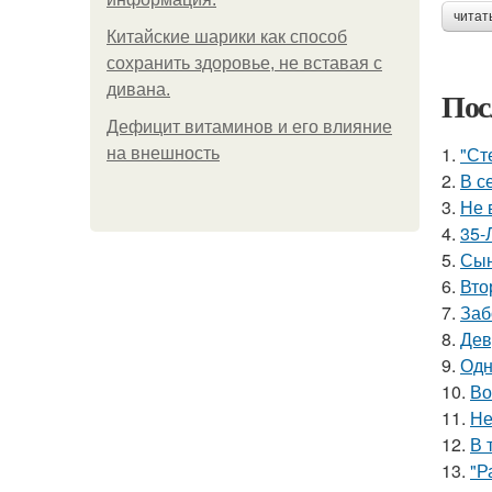
читат
Китайские шарики как способ
сохранить здоровье, не вставая с
дивана.
Пос
Дефицит витаминов и его влияние
1.
"Ст
на внешность
2.
В с
3.
Не 
4.
35-
5.
Сын
6.
Вто
7.
Заб
8.
Дев
9.
Одн
10.
Во
11.
Не
12.
В 
13.
"Р