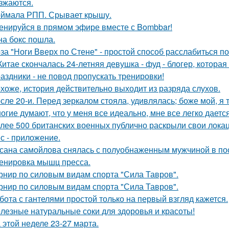
зжаются.
ймала РПП. Срывает крышу.
енируйся в прямом эфире вместе с Bombbar!
на бокс пошла.
за "Ноги Вверх по Стене" - простой способ расслабиться по
Китае скончалась 24-летняя девушка - фуд - блогер, котора
аздники - не повод пропускать тренировки!
хоже, история действительно выходит из разряда слухов.
сле 20-и. Перед зеркалом стояла, удивлялась; боже мой, я т
огие думают, что у меня все идеально, мне все легко дается
лее 500 британских военных публично раскрыли свои лока
с - приложение.
сана самойлова снялась с полуобнаженным мужчиной в по
енировка мышц пресса.
рнир по силовым видам спорта "Сила Тавров".
рнир по силовым видам спорта "Сила Тавров".
бота с гантелями простой только на первый взгляд кажется.
лезные натуральные соки для здоровья и красоты!
 этой неделе 23-27 марта.