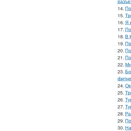
разъе
14.
По
15.
Тр
16.
Я 
17.
По
18.
В 
19.
Пр
20.
По
21.
По
22.
Мн
23.
Бо
фитне
24.
Ок
25.
Тр
26.
Ту
27.
Ту
28.
Ра
29.
По
30.
На