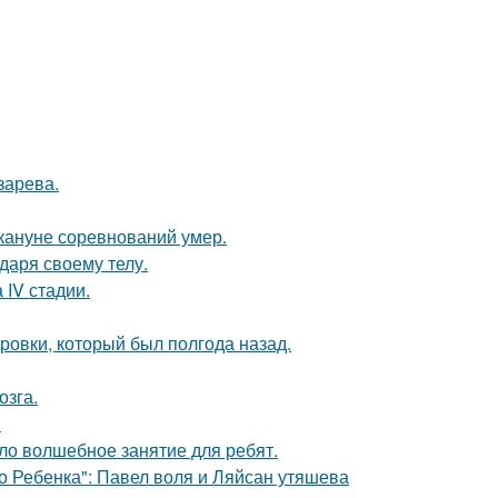
зарева.
кануне соревнований умер.
даря своему телу.
 IV стадии.
ровки, который был полгода назад.
озга.
!
ло волшебное занятие для ребят.
о Ребенка": Павел воля и Ляйсан утяшева