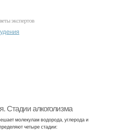
веты экспертов
худения
я. Стадии алкоголизма
мешает молекулам водорода, углерода и
пределяют четыре стадии: