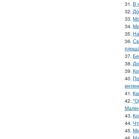
31.
В 
32.
До
33.
Мо
34.
Ми
35.
На
36.
См
площа
37.
Бе
38.
До
39.
Ко
40.
По
интен
41.
Ка
42.
"О
Мален
43.
Ко
44.
Чт
45.
Мн
46.
Ма