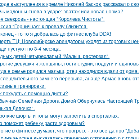
ходе выступления в кремле Николай басков рассказал о сво
чь мадонны снова в ударе: эпатаж или новая норма?
я свекровь - настоящая "Королева Чистоты".
ссия "Горничная" к провалу близится.
конец - то то я добралась до фитнес клуба DDX!
ерть ТЦ: Новосибирске арендаторы уходят из торговых цен
ди пустуют по 3-4 месяца.
дных детей четырехлапый "Малыш растерзал".
рогие девушки и женщины, гости студии, подруги и едино
гда в семье родился малыш, отец находился вдали от дома.
сле длительного зимнего перерыва, ана де Армас вновь от
сивные тренировки.
к похудеть с помощью диеты?
бычная Семейная Дорога Домой Обернулась Настоящей Тра
ькая Девочка".
роткие шорты и топы могут запретить в спортзалах.
о поможет ребенку расти здоровым?
огие в фитнесе думают, что прогресс - это всегда про "Доба
рина анисина высказалась предельно откровенно о ситуац