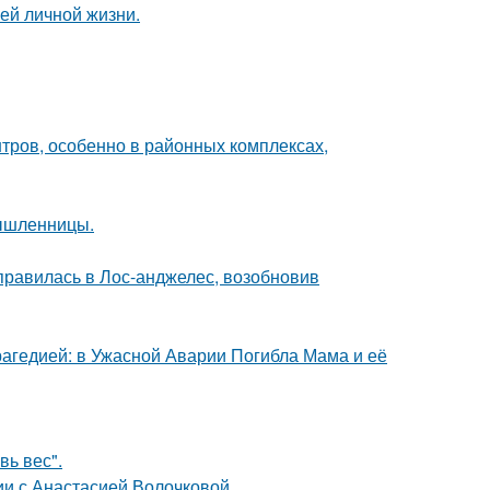
ей личной жизни.
тров, особенно в районных комплексах,
мышленницы.
правилась в Лос-анджелес, возобновив
гедией: в Ужасной Аварии Погибла Мама и её
вь вес".
ии с Анастасией Волочковой.