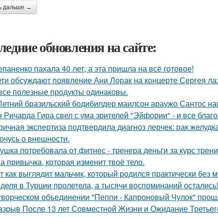
ь дальше →
ледние обновления на сайте:
епаненко пахала 40 лет, а эта пришла на всё готовое!
ети обсуждают появление Ани Лорак на концерте Сергея ла
все полезные продукты одинаковы.
Летний бразильский бодибилдер маилсон араужо Сантос на
 Ричарда Гира свел с ума зрителей "Эйфории" - и все благо
ричная экспертиза подтвердила диагноз лерчек: рак желудка
очусь о внешности.
ушка потребовала от фитнес - тренера деньги за курс трени
а привычка, которая изменит твоё тело.
т как выглядит мальчик, который родился практически без м
деля в Турции пролетела, а тысячи воспоминаний остались
творческом объединении "Пеппи - Капроновый Чулок" прош
азрыв После 13 лет Совместной Жизни и Ожидание Третьег