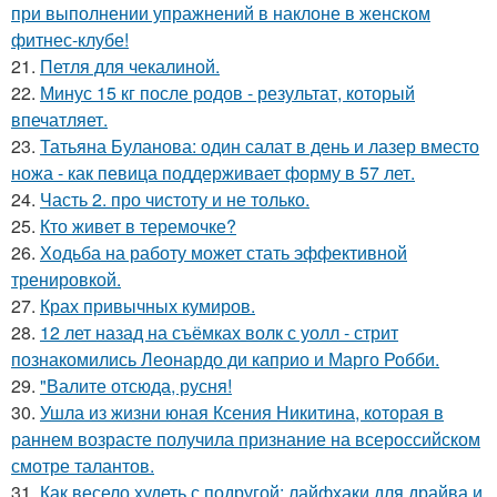
при выполнении упражнений в наклоне в женском
фитнес-клубе!
21.
Петля для чекалиной.
22.
Минус 15 кг после родов - результат, который
впечатляет.
23.
Татьяна Буланова: один салат в день и лазер вместо
ножа - как певица поддерживает форму в 57 лет.
24.
Часть 2. про чистоту и не только.
25.
Кто живет в теремочке?
26.
Ходьба на работу может стать эффективной
тренировкой.
27.
Крах привычных кумиров.
28.
12 лет назад на съёмках волк с уолл - стрит
познакомились Леонардо ди каприо и Марго Робби.
29.
"Валите отсюда, русня!
30.
Ушла из жизни юная Ксения Никитина, которая в
раннем возрасте получила признание на всероссийском
смотре талантов.
31.
Как весело худеть с подругой: лайфхаки для драйва и