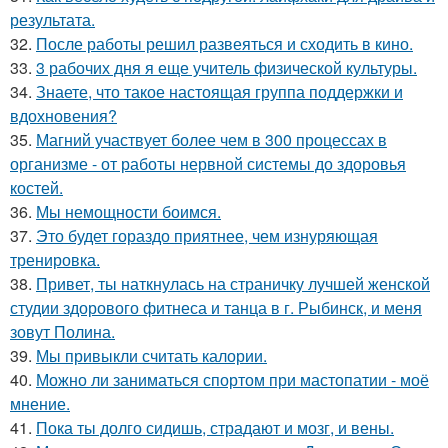
результата.
32.
После работы решил развеяться и сходить в кино.
33.
3 рабочих дня я еще учитель физической культуры.
34.
Знаете, что такое настоящая группа поддержки и
вдохновения?
35.
Магний участвует более чем в 300 процессах в
организме - от работы нервной системы до здоровья
костей.
36.
Мы немощности боимся.
37.
Это будет гораздо приятнее, чем изнуряющая
тренировка.
38.
Привет, ты наткнулась на страничку лучшей женской
студии здорового фитнеса и танца в г. Рыбинск, и меня
зовут Полина.
39.
Мы привыкли считать калории.
40.
Можно ли заниматься спортом при мастопатии - моё
мнение.
41.
Пока ты долго сидишь, страдают и мозг, и вены.