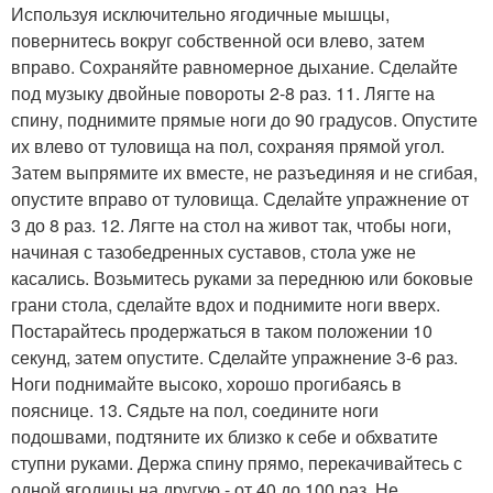
Используя исключительно ягодичные мышцы,
повернитесь вокруг собственной оси влево, затем
вправо. Сохраняйте равномерное дыхание. Сделайте
под музыку двойные повороты 2-8 раз. 11. Лягте на
спину, поднимите прямые ноги до 90 градусов. Опустите
их влево от туловища на пол, сохраняя прямой угол.
Затем выпрямите их вместе, не разъединяя и не сгибая,
опустите вправо от туловища. Сделайте упражнение от
3 до 8 раз. 12. Лягте на стол на живот так, чтобы ноги,
начиная с тазобедренных суставов, стола уже не
касались. Возьмитесь руками за переднюю или боковые
грани стола, сделайте вдох и поднимите ноги вверх.
Постарайтесь продержаться в таком положении 10
секунд, затем опустите. Сделайте упражнение 3-6 раз.
Ноги поднимайте высоко, хорошо прогибаясь в
пояснице. 13. Сядьте на пол, соедините ноги
подошвами, подтяните их близко к себе и обхватите
ступни руками. Держа спину прямо, перекачивайтесь с
одной ягодицы на другую - от 40 до 100 раз. Не