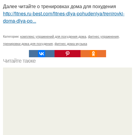
Далее читайте о тренировках дома для похудения
http://fitnes.ru-best.com/fitnes-dlya-pohudeniya/trenirovki-
doma-dlya-po...
Категории:
комплекс упражнений для похудения дома
,
фитнес упражнения
,
тренировки дома для похудения
,
фитнес дома музыка
Читайте также
Топ - 7 самых эффективных упражнений для красивой
попы.