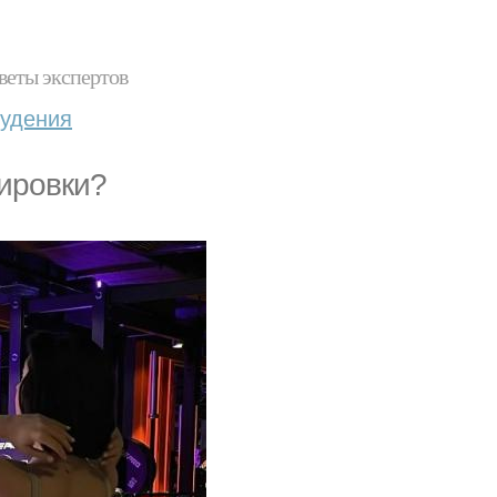
веты экспертов
худения
нировки?