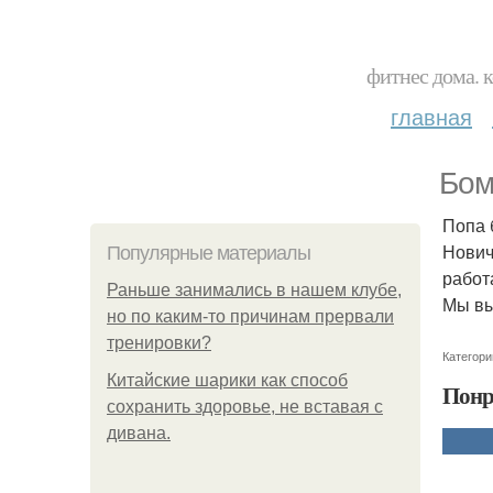
фитнес дома. 
главная
Бом
Попа 
Нович
Популярные материалы
рабо
Раньше занимались в нашем клубе,
Мы вы
но по каким-то причинам прервали
тренировки?
Категори
Китайские шарики как способ
Понр
сохранить здоровье, не вставая с
дивана.