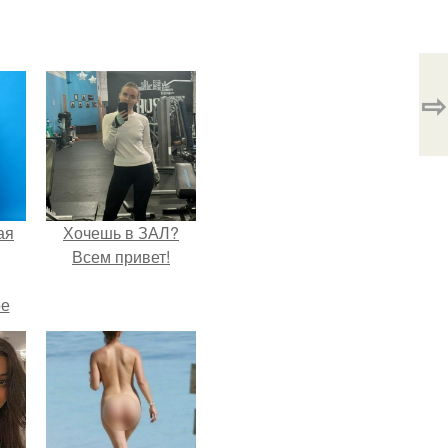
⇨
ая
Хочешь в ЗАЛ?
Всем привет!
ое