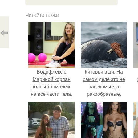
Читайте также
⇦
Бодифлекс с
Китовьи вши. На
Мариной корпан
самом деле это не
полный комплекс
насекомые, а
на все части тела.
ракообразные,
Немного об авторе
относящиеся к
бокоплавам.