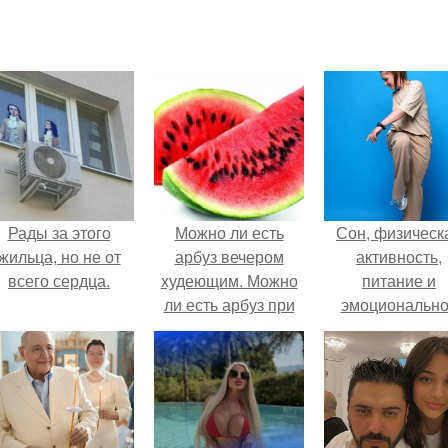
Рады за этого
Можно ли есть
Сон, физическ
жильца, но не от
арбуз вечером
активность,
всего сердца.
худеющим. Можно
питание и
ли есть арбуз при
эмоциональн
похудении вечером,
состояние!
калорийность
арбуза