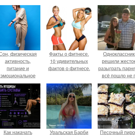
Сон, физическая
Факты о фитнесе.
Одноклассник
активность,
10 удивительных
решили жесто
питание и
фактов о фитнесе.
разыграть парня
эмоциональное
всё пошло не 
состояние!
плану.
Как накачать
Уральская Барби
Песочный пиро