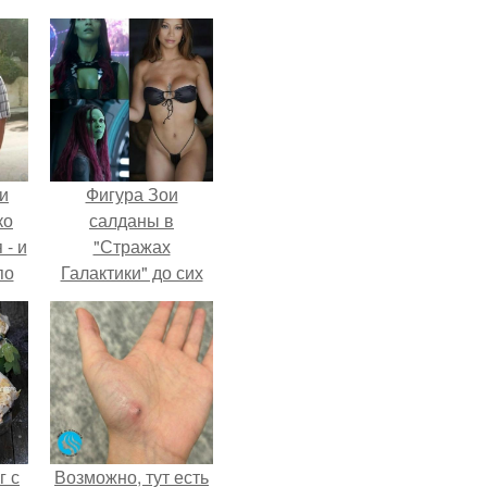
и
Фигура Зои
ко
салданы в
 - и
"Стражах
по
Галактики" до сих
пор вызывает
восхищение.
г с
Возможно, тут есть