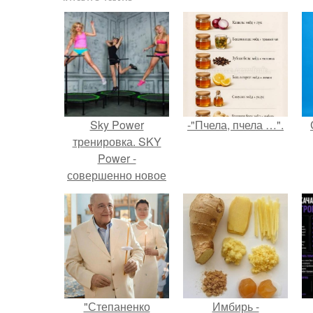
Sky Power
-"Пчела, пчела …".
тренировка. SKY
Power -
совершенно новое
и эффективное
направление в
фитнесе.
"Степаненко
Имбирь -