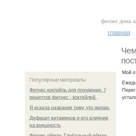
фитнес дома. 
главная
Чем
пос
Мой о
Популярные материалы
Ежедн
Перег
Фитнес коктейль для похудения. 7
устал
рецептов фитнес - коктейлей.
Я искала название тому, что делаю.
Дефицит витаминов и его влияние
на внешность
Фитнес обман. Глобальный обман