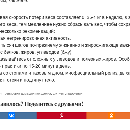
ым, как желе.
вая скорость потери веса составляет 0, 25-1 кг в неделю, в
го веса, тем медленнее нужно сбрасывать вес, чтобы сох
 несколько рекомендаций:
ая нетренировочная активность.
0 тысяч шагов по-прежнему жизненно и жиросжигающе важ
с белков, жиров, углеводов (бжу).
казывайтесь от сложных углеводов и полезных жиров. Особ
 практики по 15-20 минут в день.
а со стопами и тазовым дном, миофасциальный релиз, дыха
ят отеки и подтянут тело.
и:
тренировки дома для похудения
,
фитнес упражнения
авилось? Поделитесь с друзьями!