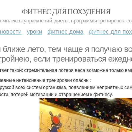
ФИТНЕС ДЛЯ ПОХУДЕНИЯ
комплексы упражнений, диеты, программы тренировок, со
новости
уроки
фитнес дома
фитнес для по
 ближе лето, тем чаще я получаю во
тройнею, если тренироваться ежедн
твет такой: стремительная потеря веса возможна только вм
евные интенсивные тренировки опасны:
рузкой всех систем организма, появлением неприятных сим
ости, потерей мотивации и отвращением к фитнесу.