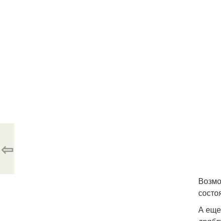
⇦
Возмо
состо
А еще