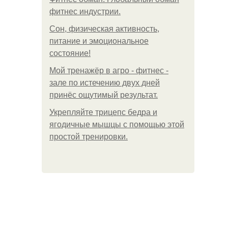
фитнес индустрии.
Сон, физическая активность,
питание и эмоциональное
состояние!
Мой тренажёр в агро - фитнес -
зале по истечению двух дней
принёс ощутимый результат.
Укрепляйте трицепс бедра и
ягодичные мышцы с помощью этой
простой тренировки.