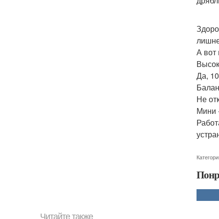
дрябл
Здоро
лишне
А вот
Высок
Да, 1
Балан
Не от
Мини -
Работ
устран
Категори
Понр
Читайте также