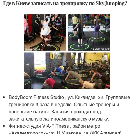
Где в Киеве записать на тренировку по SkyJumping?
BodyBoom Fitness Studio , ул. Киквидзе, 22. Групповые
тренировки 3 раза в неделю. Опытные тренеры и
новенькие батуты. Занятия проходят под
зажигательную латиноамериканскую музыку.
Фитнес-студия VIA-FITness , район метро
«Академгородок» ул. Н.Ушакова, 1в (ЖК Адмирал).