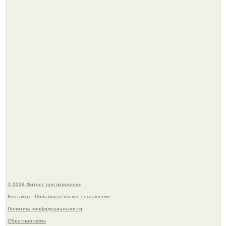
Как накачать ягодицы и не угробить суставы.
Сергей соседов показал свою скромную дачу - и удивил
поклонников.
© 2026 Фитнес для похудения
Контакты
Пользовательское соглашение
Политика конфидециальности
Обратная связь