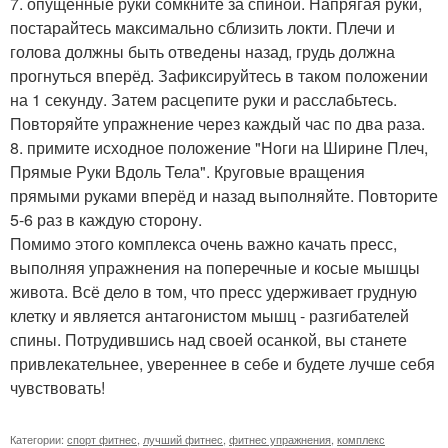
7. опущенные руки сомкните за спиной. Напрягая руки,
постарайтесь максимально сблизить локти. Плечи и
голова должны быть отведены назад, грудь должна
прогнуться вперёд. Зафиксируйтесь в таком положении
на 1 секунду. Затем расцепите руки и расслабьтесь.
Повторяйте упражнение через каждый час по два раза.
8. примите исходное положение "Ноги на Ширине Плеч,
Прямые Руки Вдоль Тела". Круговые вращения
прямыми руками вперёд и назад выполняйте. Повторите
5-6 раз в каждую сторону.
Помимо этого комплекса очень важно качать пресс,
выполняя упражнения на поперечные и косые мышцы
живота. Всё дело в том, что пресс удерживает грудную
клетку и является антагонистом мышц - разгибателей
спины. Потрудившись над своей осанкой, вы станете
привлекательнее, увереннее в себе и будете лучше себя
чувствовать!
Категории:
спорт фитнес
,
лучший фитнес
,
фитнес упражнения
,
комплекс