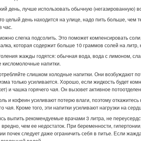
кий день, лучше использовать обычную (негазированную) в
кто целый день находится на улице, надо пить больше, чем т
в час.
можно слегка подсолить. Это поможет компенсировать соли,
алка, которая содержит больше 10 граммов солей на литр, 
толения жажды годятся: обычная вода, вода с лимоном, сла
е кисломолочные напитки.
отребляйте слишком холодные напитки. Они возбуждают по
изма только усиливается. Хорошо, если жидкость будет ком
ет) и чашка горячего чая. Он вызовет активное потоотделени
оль и кофеин усиливают потерю влаги, поэтому откажитесь 
го чая. Кроме того, эти напитки усиливают нагрузки на сердц
сь выпить рекомендуемые врачами 3 литра, не переусердс
 вредно, чем ее недостаток. При беременности, гипертонии
ии почек следует даже ограничить себя в питье. Если жажд
одсоленной водой.