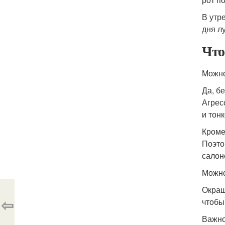
В утр
дня л
Что
Можно
Да, б
Агрес
и тон
Кроме
Поэто
салон
Можно
Окраш
⇦
чтобы
Важно