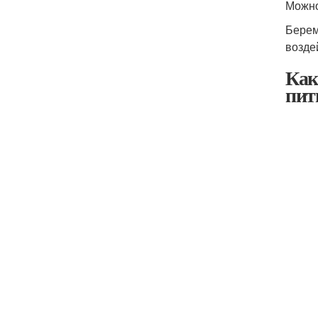
Можно
Берем
возде
Как
пит