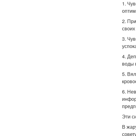
1. Чу
оптим
2. Пр
своих
3. Чу
успок
4. Де
воды 
5. Вял
крово
6. Не
инфор
предп
Эти с
В жар
совет