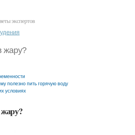
веты экспертов
худения
 в жару?
еременности
чему полезно пить горячую воду
их условиях
в жару?