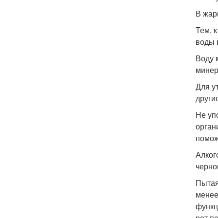
В жар
Тем, 
воды 
Воду 
минер
Для у
други
Не уп
орган
помож
Алког
черно
Пытая
менее
функц
рот п