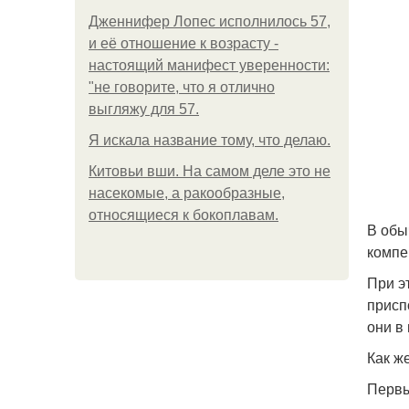
Дженнифер Лопес исполнилось 57,
и её отношение к возрасту -
настоящий манифест уверенности:
"не говорите, что я отлично
выгляжу для 57.
Я искала название тому, что делаю.
Китовьи вши. На самом деле это не
насекомые, а ракообразные,
относящиеся к бокоплавам.
В обы
компе
При э
присп
они в
Как ж
Первы