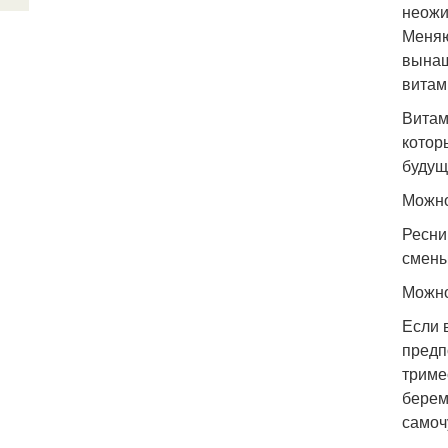
неожи
Меняю
вынаш
витам
Витам
котор
будущ
Можно
Ресни
смены
Можно
Если 
предп
триме
берем
самоч