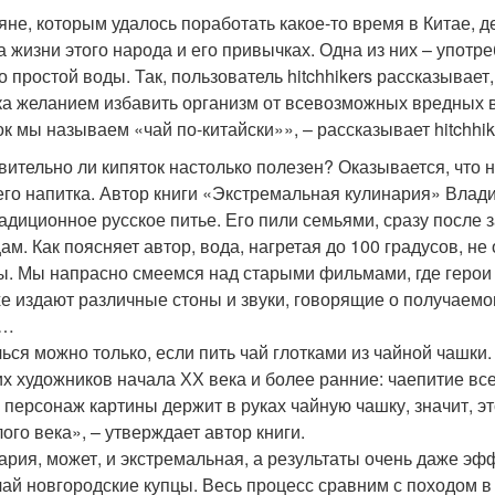
яне, которым удалось поработать какое-то время в Китае, 
а жизни этого народа и его привычках. Одна из них – употре
о простой воды. Так, пользователь hitchhikers рассказывае
ка желанием избавить организм от всевозможных вредных в
ок мы называем «чай по-китайски»», – рассказывает hitchhik
вительно ли кипяток настолько полезен? Оказывается, что 
его напитка. Автор книги «Экстремальная кулинария» Влади
радиционное русское питье. Его пили семьями, сразу после
ам. Как поясняет автор, вода, нагретая до 100 градусов, не 
ы. Мы напрасно смеемся над старыми фильмами, где герои г
е издают различные стоны и звуки, говорящие о получаемом
»…
ься можно только, если пить чай глотками из чайной чашк
их художников начала ХХ века и более ранние: чаепитие все
 персонаж картины держит в руках чайную чашку, значит, э
ого века», – утверждает автор книги.
ария, может, и экстремальная, а результаты очень даже эф
чай новгородские купцы. Весь процесс сравним с походом в 