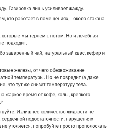
оду. Газировка лишь усиливает жажду.
ем, кто работает в помещениях, - около стакана
 которые мы теряем с потом. Но и лечебная
не подходит.
бо заваренный чай, натуральный квас, кефир и
товые железы, от чего обезвоживание
натной температуры. Но не повредит (а даже
е, что тут же снизит температуру тела.
на жаркое время от кофе, колы, крепкого
е.
твуйте. Излишнее количество жидкости не
, сердечной недостаточности, нарушениях
а не утоляется, попробуйте просто прополоскать