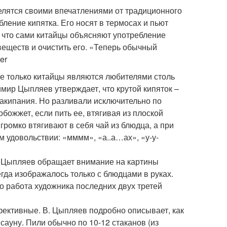
делятся своими впечатлениями от традиционного
бление кипятка. Его носят в термосах и пьют
т, что сами китайцы объясняют употребление
еществ и очистить его. «Теперь обычный
er
не только китайцы являются любителями столь
мир Цыпляев утверждает, что крутой кипяток –
 закипания. Но разливали исключительно по
обожжет, если пить ее, втягивая из плоской
ромко втягивают в себя чай из блюдца, а при
 удовольствии: «мммм», «а..а…ах», «у-у-
и. Цыпляев обращает внимание на картины
гда изображалось только с блюдцами в руках.
то работа художника последних двух третей
фективные. В. Цыпляев подробно описывает, как
сауну. Пили обычно по 10-12 стаканов (из