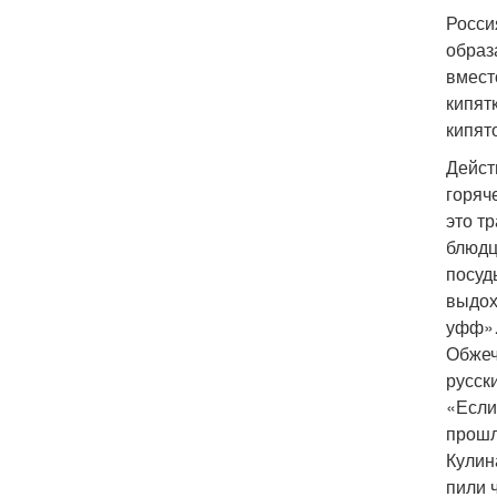
Росси
образ
вмест
кипят
кипят
Дейст
горяч
это т
блюдц
посуд
выдох
уфф
Обжеч
русск
«Если
прошл
Кулин
пили 