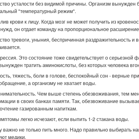
вство усталости без видимой причины. Организм вынужден 
альный "температурный режим".
илив крови к лицу. Когда мозг не может получить из кровен
 нужд, он отдает команду на пропорциональное расширение
вство тревоги, уныния, беспричинная раздражительность и в
аивается.
прессия. Это состояние тоже свидетельствует о серьезной ф
вынужден тратить аминокислоты, без которых человека вгон
ость, тяжесть, боли в голове, беспокойный сон - верные при
обращение, а организму не хватает воды.
внимательность. Чем выше степень обезвоживания, тем ме
мации в своих банках памяти. Так, обезвоживание вызывае
очтение газированным напиткам.
имптомы легко исчезают, если выпить 1-2 стакана воды.
у важно не только пить много. Надо правильно выбирать нап
уют медики.