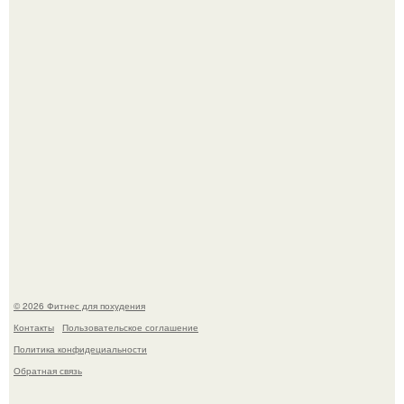
Как накачать ягодицы и не угробить суставы.
Уральская Барби уехала заграницу, чтобы сделать себе
грудь мечты за 12, 5 тыс.
© 2026 Фитнес для похудения
Контакты
Пользовательское соглашение
Политика конфидециальности
Обратная связь