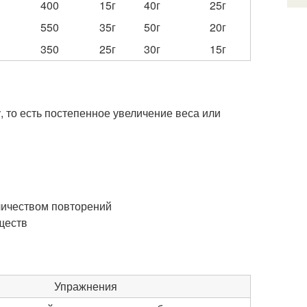
400
15г
40г
25г
550
35г
50г
20г
350
25г
30г
15г
 то есть постепенное увеличение веса или
личеством повторений
ществ
Упражнения