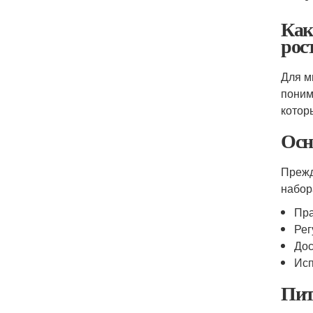
Как
рос
Для м
поним
котор
Осн
Прежд
набор
Пра
Рег
Дос
Исп
Пит