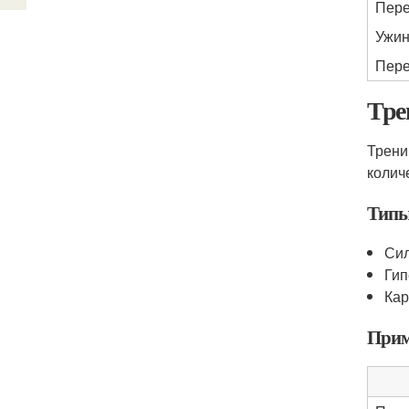
Пере
Ужи
Пере
Тре
Трени
колич
Типы
Сил
Гип
Кар
Прим