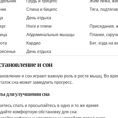
дельник
Грудь и трицепс
Жим лежа, жим
ник
Спина и бицепс
Тяга, подтяги
да
День отдыха
ерг
Ноги и плечи
Приседания, ж
ица
Абдоминальные мышцы
Планки, скруч
ота
Кардио
Бег, езда на 
ресенье
День отдыха
становление и сон
ановление и сон играют важную роль в росте мышц. Во врем
таток сна может замедлить прогресс.
ты для улучшения сна
итесь спать и просыпайтесь в одно и то же время
дайте комфортную обстановку для сна
егайте кофеина и электронных устройств перед сном