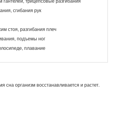
 гантелей, трицепсовые разгибания
вания, сгибания рук
им стоя, разгибания плеч
ивания, подъемы ног
велосипеде, плавание
я сна организм восстанавливается и растет.