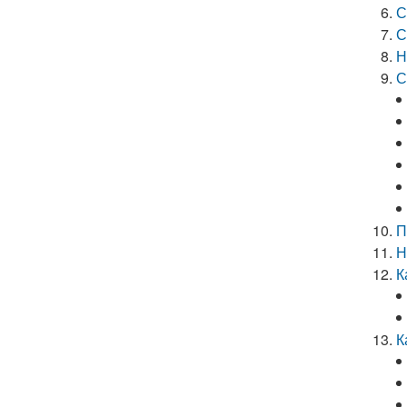
С
С
Н
С
П
Н
К
К