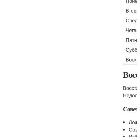
Поне
Втор
Сре
Четв
Пятн
Субб
Воск
Вос
Восст
Недос
Сове
Лож
Соз
Изб