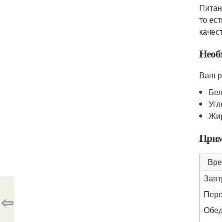
Питан
то ес
качес
Необ
Ваш р
Бел
Угл
Жир
Прим
Вре
Завт
Пере
⇦
Обе