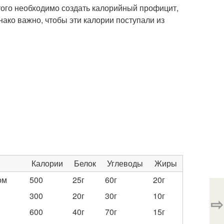
того необходимо создать калорийный профицит,
нако важно, чтобы эти калории поступали из
Калории
Белок
Углеводы
Жиры
ом
500
25г
60г
20г
300
20г
30г
10г
⇨
600
40г
70г
15г