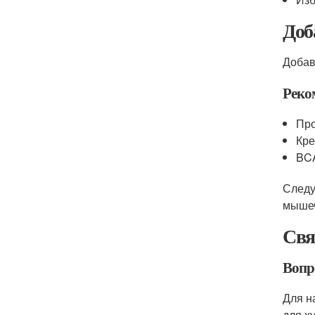
Доб
Добав
Реко
Про
Кре
BCA
Следу
мышеч
Свя
Вопр
Для н
для х