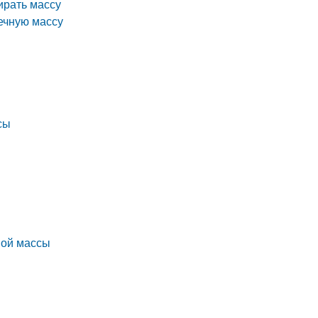
ирать массу
ечную массу
сы
ной массы