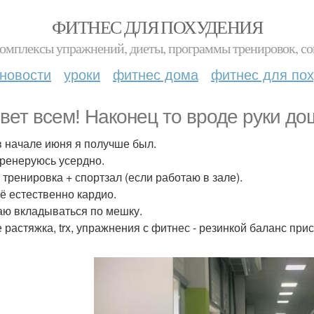
ФИТНЕС ДЛЯ ПОХУДЕНИЯ
комплексы упражнений, диеты, программы тренировок, со
новости
уроки
фитнес дома
фитнес для по
вет всем! Наконец то вроде руки до
в начале июня я получше был.
тренеруюсь усердно.
 тренировка + спортзал (если работаю в зале).
ё естественно кардио.
ю вкладываться по мешку.
е растяжка, trx, упражнения с фитнес - резинкой баланс пр