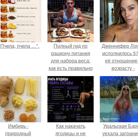
"Пчела, пчела …".
Полный гид по
Дженнифер Ло
рациону питания
исполнилось 57
для набора веса:
её отношение
как есть правильно
возрасту -
настоящий
манифест
уверенности: "
говорите, что 
отлично выгля
для 57.
Имбирь -
Как накачать
Уральская Бар
природный
ягодицы и не
уехала заграни