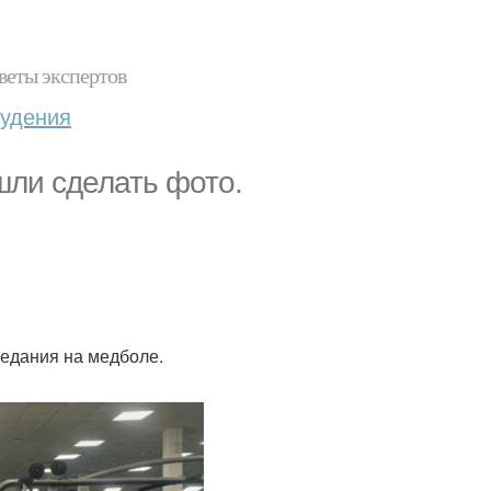
веты экспертов
худения
шли сделать фото.
иседания на медболе.