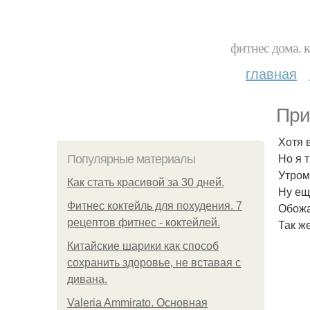
фитнес дома. 
главная
При
Хотя 
Но я 
Популярные материалы
Утром
Как стать красивой за 30 дней.
Ну ещ
Фитнес коктейль для похудения. 7
Обожа
рецептов фитнес - коктейлей.
Так ж
Китайские шарики как способ
сохранить здоровье, не вставая с
дивана.
Valeria Ammirato. Основная