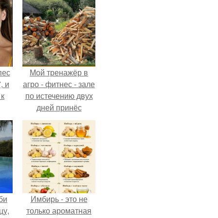
пес
Мой тренажёр в
, и
агро - фитнес - зале
 к
по истечению двух
дней принёс
ощутимый
результат.
не
я
жу
би
Имбирь - это не
цу,
только ароматная