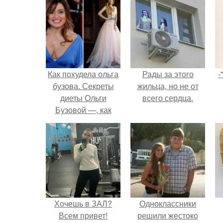
Как похудела ольга
Рады за этого
-
бузова. Секреты
жильца, но не от
диеты Ольги
всего сердца.
Бузовой —, как
питается
популярная
певица, модель,
ведущая ток-шоу?
Хочешь в ЗАЛ?
Одноклассники
Всем привет!
решили жестоко