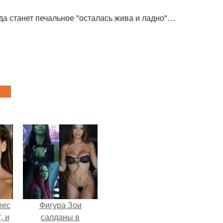
да станет печальное "осталась жива и ладно"…
пес
Фигура Зои
, и
салданы в