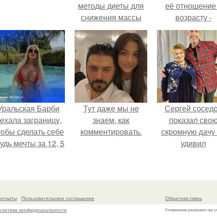
методы диеты для
её отношение
снижения массы
возрасту -
тела
настоящий
манифест
уверенности: "
говорите, что 
отлично выгля
для 57.
Уральская Барби
Тут даже мы не
Сергей сосед
ехала заграницу,
знаем, как
показал сво
тобы сделать себе
комментировать.
скромную дачу 
удь мечты за 12, 5
удивил
тыс.
поклонников
онтакты
Пользовательское соглашение
Обратная связь
олитика конфидециальности
Копирование разрешено при у