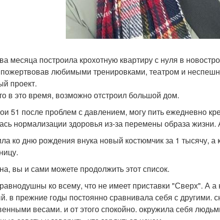
два месяца построила крохотную квартиру с нуля в новостро
 пожертвовав любимыми тренировками, театром и неспешн
ый проект.
-то в это время, возможно отстроил большой дом.
вои 51 после проблем с давлением, могу пить ежедневно кре
ась нормализации здоровья из-за перемены образа жизни. А 
ила ко дню рождения внука новый костюмчик за 1 тысячу, а 
ницу.
на, вы и сами можете продолжить этот список.
равнодушны ко всему, что не имеет приставки "Сверх". А а 
й. в прежние годы постоянно сравнивала себя с другими. 
венными весами. и от этого спокойно. окружила себя людьми