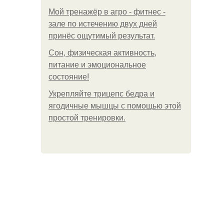
Мой тренажёр в агро - фитнес -
зале по истечению двух дней
принёс ощутимый результат.
Сон, физическая активность,
питание и эмоциональное
состояние!
Укрепляйте трицепс бедра и
ягодичные мышцы с помощью этой
простой тренировки.