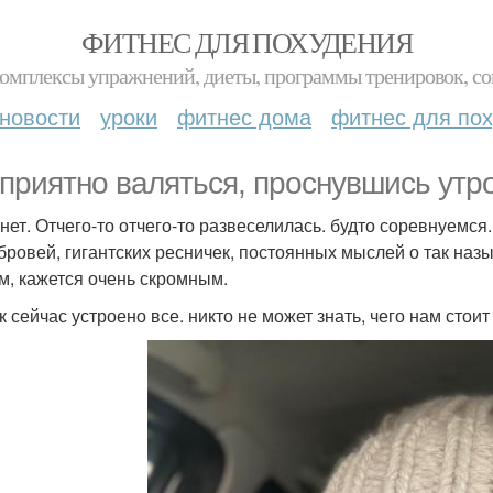
ФИТНЕС ДЛЯ ПОХУДЕНИЯ
комплексы упражнений, диеты, программы тренировок, со
новости
уроки
фитнес дома
фитнес для по
 приятно валяться, проснувшись утром
нет. Отчего-то отчего-то развеселилась. будто соревнуемся
бровей, гигантских ресничек, постоянных мыслей о так назы
м, кажется очень скромным.
к сейчас устроено все. никто не может знать, чего нам стои