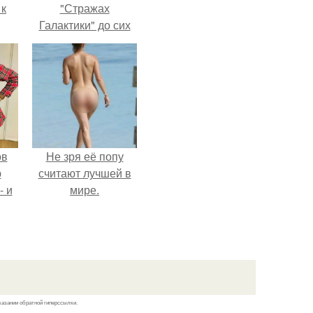
 к
"Стражах
Галактики" до сих
пор вызывает
восхищение.
не
я
жу
ов
Не зря её попу
ю
считают лучшей в
- и
мире.
.
казании обратной гиперссылки.