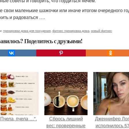
ные советы и говорить, что гордиться нечем.
е свои маленькие шажочки или иначе итогом очередного го
жить и радоваться ….
и:
тренировки дома для похудения
,
фитнес тренировка дома
,
новый фитнес
авилось? Поделитесь с друзьями!
"Пчела, пчела …".
Сбрось лишний
Дженнифер Ло
вес: проверенные
исполнилось 57