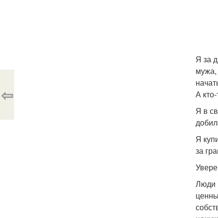
Я за 
мужа,
начат
⇦
А кто
Я в с
добил
Я куп
за гра
Увере
Люди 
ценны
собст