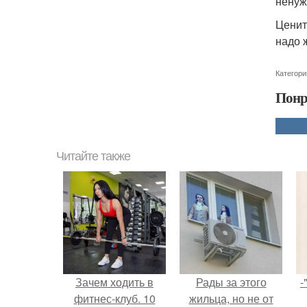
ненуж
Ценит
надо 
Категори
Понр
Читайте также
Зачем ходить в
Рады за этого
-
фитнес-клуб. 10
жильца, но не от