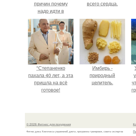
причин почему
всего сердца.
надо идти в
спортзал!
"Степаненко
Имбирь -
пахала 40 лет, а эта
природный
у
пришла на всё
целитель.
ч
готовое!
гр
© 2026 Фитнес для похудения
К
П
Фитнес дома. Комплексы упражнений, диеты, программы тренировок, советы экспертов