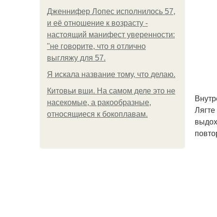
Дженнифер Лопес исполнилось 57,
и её отношение к возрасту -
настоящий манифест уверенности:
"не говорите, что я отлично
выгляжу для 57.
Я искала название тому, что делаю.
Китовьи вши. На самом деле это не
Внутр
насекомые, а ракообразные,
Лягте
относящиеся к бокоплавам.
выдох
повто