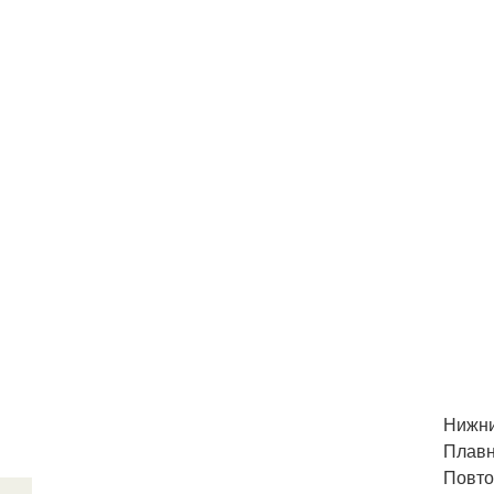
Нижни
Плавн
Повто