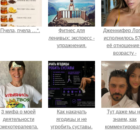
"Пчела, пчела …".
Фитнес для
Дженнифер Ло
ленивых: экспресс -
исполнилось 57
упражнения.
её отношение
возрасту -
настоящий
манифест
уверенности: "
говорите, что 
отлично выгля
для 57.
3 мифа о моей
Как накачать
Тут даже мы 
деятельности
ягодицы и не
знаем, как
смехотерапевта.
угробить суставы.
комментироват