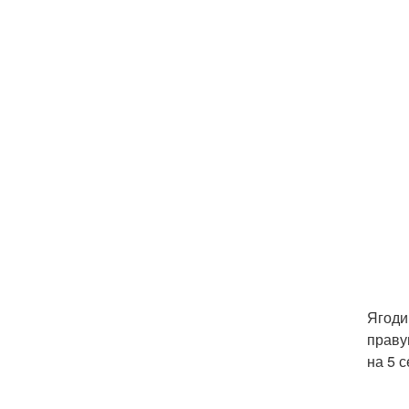
Ягоди
праву
на 5 