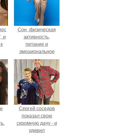
пес
Сон, физическая
, и
активность,
 к
питание и
эмоциональное
состояние!
не
я
жу
не
Сергей соседов
показал свою
ь.
скромную дачу - и
удивил