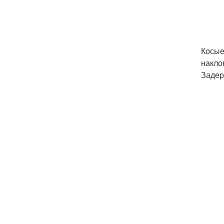
Косые
накло
Задер