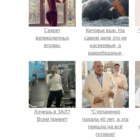
Секрет
Китовьи вши. На
-
великолепных
самом деле это не
ягодиц.
насекомые, а
ракообразные,
относящиеся к
бокоплавам.
Хочешь в ЗАЛ?
"Степаненко
Всем привет!
пахала 40 лет, а эта
пришла на всё
готовое!