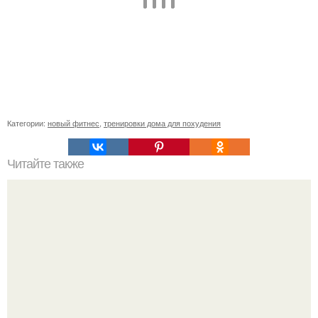
Категории:
новый фитнес
,
тренировки дома для похудения
Читайте также
Как накачать попу, если у вас проблемы с
позвоночником или тренировки попы без осевой