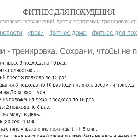
ФИТНЕС ДЛЯ ПОХУДЕНИЯ
комплексы упражнений, диеты, программы тренировок, со
новости
уроки
фитнес дома
фитнес для по
и - тренировка. Сохрани, чтобы не п
й пресс 3 подхода по 10 раз.
ать полностью ….
ий пресс 3 подхода по 10 раз.
дания 3 подхода по 10 раз (один из них с весом - я приседаю
а на Лопатках 1 мин.
 из положения лежа 2 подхода по 15 раз.
ы 2 подхода по 8 раз.
 3-5 минут в день.
 (30 сек - 1 мин.
на спине упражнение ножницы (1-1, 5 мин.
ипед лежа на спине (голова должна быть на весу а не на по