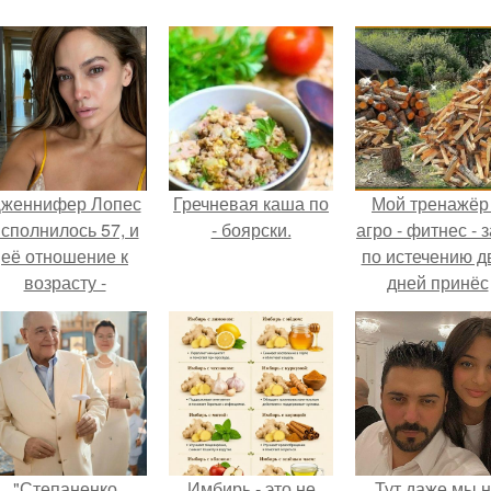
женнифер Лопес
Гречневая каша по
Мой тренажёр
сполнилось 57, и
- боярски.
агро - фитнес - 
её отношение к
по истечению д
возрасту -
дней принёс
настоящий
ощутимый
манифест
результат.
уверенности: "не
говорите, что я
отлично выгляжу
для 57.
"Степаненко
Имбирь - это не
Тут даже мы 