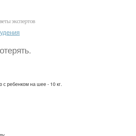
веты экспертов
худения
отерять.
 с ребенком на шее - 10 кг.
лу.