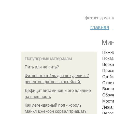
фитнес дома. 
главная
Мин
Нижни
Показ
Популярные материалы
Верхн
Пить или не пить?
Присе
Фитнес коктейль для похудения. 7
Стойк
рецептов фитнес - коктейлей.
Отжим
Выпад
Дефицит витаминов и его влияние
Обруч
на внешность
Мостик
Как легендарный поп - король
Лежа 
Майкл Джексон сорвал тридцать
Велос