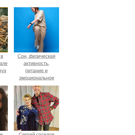
 в
Сон, физическая
зале
активность,
вух
питание и
эмоциональное
состояние!
не
Сергей соседов