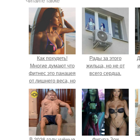
Читайте также
Как похудеть!
Рады за этого
Д
Многие думают что
жильца, но не от
и
фитнес это панацея
всего сердца.
от лишнего веса, но
не всем интересно
выполнять
однообразные
упражнения изо
дня в день.
В 2026 году учёные
Фигура Зои