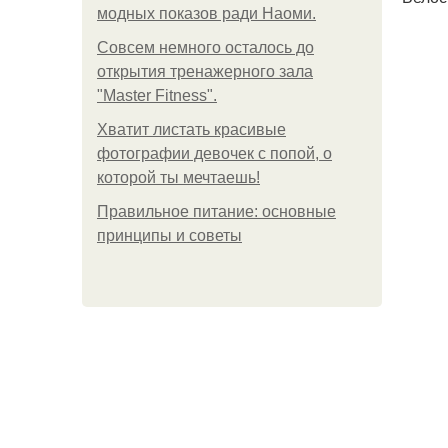
модных показов ради Наоми.
Совсем немного осталось до
открытия тренажерного зала
"Master Fitness".
Хватит листать красивые
фотографии девочек с попой, о
которой ты мечтаешь!
Правильное питание: основные
принципы и советы