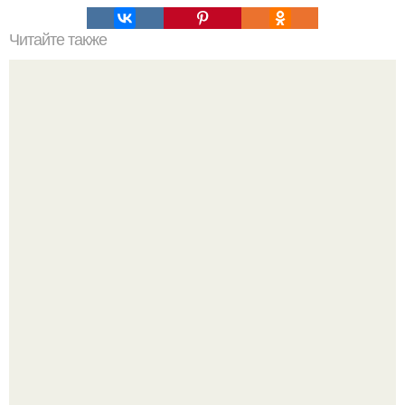
Читайте также
Фитнес может пугать новичков.
На излучине реки десны в зоне отдыха "Заречье"
обустроили комфортный городской пляж.