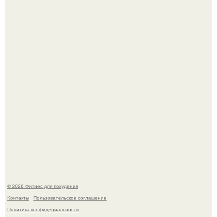
Фигура Зои салданы в "Стражах Галактики" до сих пор
вызывает восхищение.
"Степаненко пахала 40 лет, а эта пришла на всё готовое!
© 2026 Фитнес для похудения
Контакты
Пользовательское соглашение
Политика конфидециальности