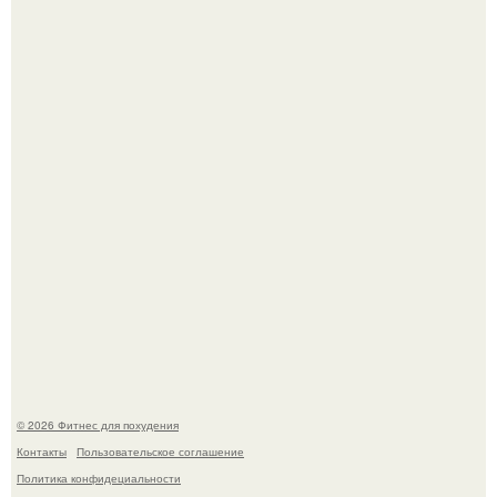
Имбирь - природный целитель.
Не зря её попу считают лучшей в мире.
© 2026 Фитнес для похудения
Контакты
Пользовательское соглашение
Политика конфидециальности