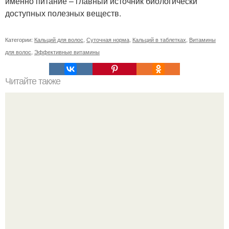
именно питание – главный источник биологически
доступных полезных веществ.
Категории:
Кальций для волос
,
Суточная норма
,
Кальций в таблетках
,
Витамины
для волос
,
Эффективные витамины
Читайте также
Фитнес для начинающих и похудения. Топ-50
упражнений стоя для начинающих и для любого
возраста: без прыжков и приседаний (+ план на 5 дней)