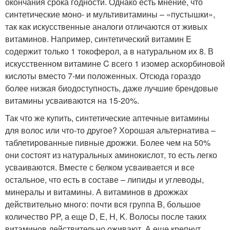
окончания срока годности. Однако есть мнение, что
синтетические моно- и мультивитамины – «пустышки»,
так как искусственные аналоги отличаются от живых
витаминов. Например, синтетический витамин E
содержит только 1 токоферол, а в натуральном их 8. В
искусственном витамине C всего 1 изомер аскорбиновой
кислоты вместо 7-ми положенных. Отсюда гораздо
более низкая биодоступность, даже лучшие брендовые
витамины усваиваются на 15-20%.
Так что же купить, синтетические аптечные витамины
для волос или что-то другое? Хорошая альтернатива –
таблетированные пивные дрожжи. Более чем на 50%
они состоят из натуральных аминокислот, то есть легко
усваиваются. Вместе с белком усваивается и все
остальное, что есть в составе – липиды и углеводы,
минералы и витамины. А витаминов в дрожжах
действительно много: почти вся группа B, большое
количество PP, а еще D, E, H, K. Волосы после таких
витаминов действительно оживают. А еще крепнут