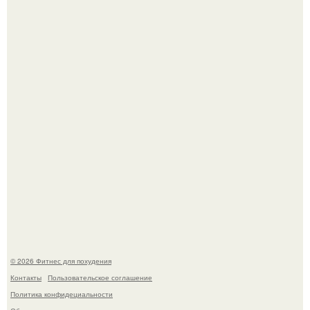
Не зря её попу считают лучшей в мире.
Песочный пирог с сочной клубничной начинкой и
меренговой шапочкой!
© 2026 Фитнес для похудения
Контакты
Пользовательское соглашение
Политика конфидециальности