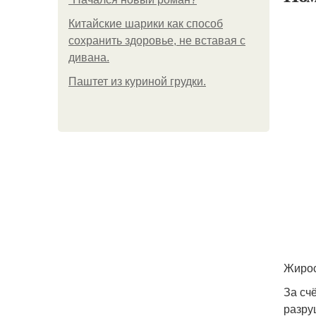
Китайские шарики как способ
сохранить здоровье, не вставая с
дивана.
Паштет из куриной грудки.
Жирос
За сч
разру