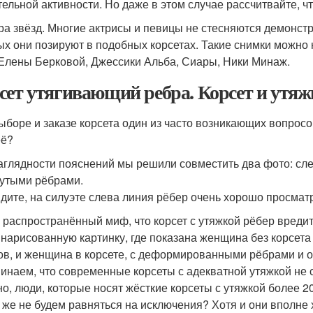
тельной активности. Но даже в этом случае рассчитвайте, 
ра звёзд. Многие актрисы и певицы не стесняются демонстр
ых они позируют в подобных корсетах. Такие снимки можно
 Елены Берковой, Джессики Альба, Сиары, Ники Минаж.
сет утягивающий ребра. Корсет и утяж
ыборе и заказе корсета один из часто возникающих вопросов
её?
аглядности пояснений мы решили совместить два фото: сле
нутыми рёбрами.
идите, на силуэте слева линия рёбер очень хорошо просмат
 распространённый миф, что корсет с утяжкой рёбер вредит
 нарисованную картинку, где показана женщина без корсе
ов, и женщина в корсете, с деформированными рёбрами и 
инаем, что современные корсеты с адекватной утяжкой не с
но, люди, которые носят жёсткие корсеты с утяжкой более 20 
 же не будем равняться на исключения? Хотя и они вполне