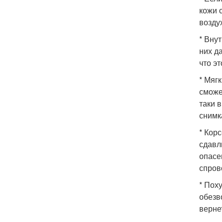
кожи 
возду
* Вну
них д
что э
* Мяг
сможе
таки 
снимк
* Кор
сдавл
опасе
спров
* Пох
обезв
верне