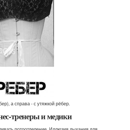
р), а справа - с утяжкой рёбер.
тнес-тренеры и медики
иливать потоотделение. Иллюзия дыхания для