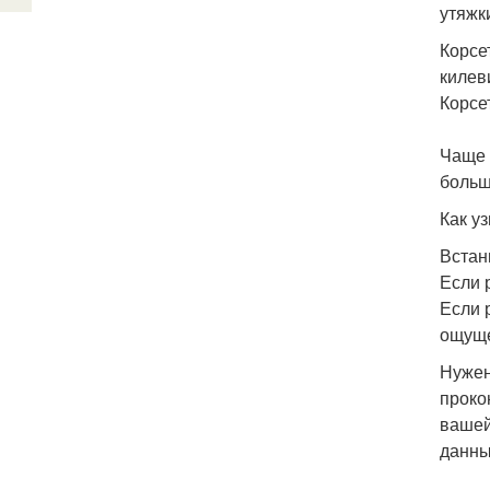
утяжк
Корсе
килев
Корсе
⠀⠀⠀
Чаще 
больш
Как у
Встан
Если 
Если 
ощуще
Нужен
проко
вашей
данны