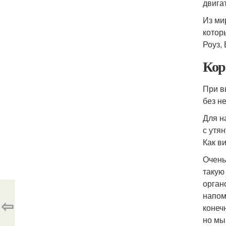
двига
Из ми
котор
Роуз,
Кор
При в
без н
Для н
с утя
Как в
Очень
такую
орган
напом
⇦
конеч
но мы