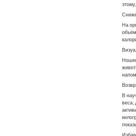
этому
Сниже
На ор
объём
калор
Визуа
Ношен
живот
напом
Возвр
В нау
веса,
актив
килог
показ
Избав