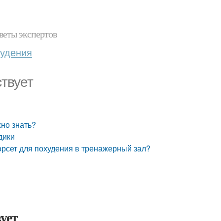
веты экспертов
худения
ствует
жно знать?
дики
орсет для похудения в тренажерный зал?
ует