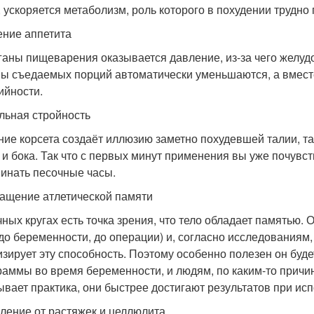
, ускоряется метаболизм, роль которого в похудении трудно 
ние аппетита
ганы пищеварения оказывается давление, из-за чего желуд
ы съедаемых порций автоматически уменьшаются, а вместе 
ийности.
льная стройность
ие корсета создаёт иллюзию заметно похудевшей талии, так
 и бока. Так что с первых минут применения вы уже почувст
инать песочные часы.
ащение атлетической памяти
чных кругах есть точка зрения, что тело обладает памятью
 до беременности, до операции) и, согласно исследованиям
изирует эту способность. Поэтому особенно полезен он б
раммы во время беременности, и людям, по каким-то причи
ывает практика, они быстрее достигают результатов при исп
ление от растяжек и целлюлита