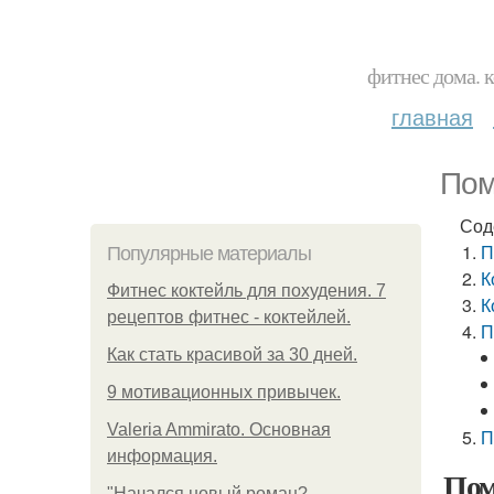
фитнес дома. 
главная
Пом
Сод
П
Популярные материалы
К
Фитнес коктейль для похудения. 7
К
рецептов фитнес - коктейлей.
П
Как стать красивой за 30 дней.
9 мотивационных привычек.
Valeria Ammirato. Основная
П
информация.
Пом
"Начался новый роман?