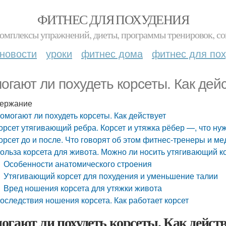
ФИТНЕС ДЛЯ ПОХУДЕНИЯ
комплексы упражнений, диеты, программы тренировок, со
новости
уроки
фитнес дома
фитнес для по
огают ли похудеть корсеты. Как дей
ержание
омогают ли похудеть корсеты. Как действует
орсет утягивающий ребра. Корсет и утяжка рёбер —, что ну
орсет до и после. Что говорят об этом фитнес-тренеры и ме
ольза корсета для живота. Можно ли носить утягивающий к
Особенности анатомического строения
Утягивающий корсет для похудения и уменьшение талии
Вред ношения корсета для утяжки живота
оследствия ношения корсета. Как работает корсет
огают ли похудеть корсеты. Как действ