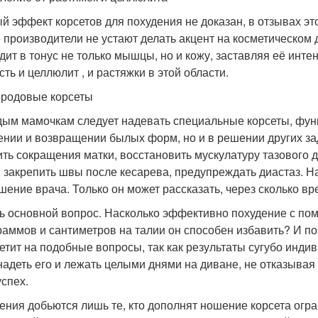
й эффект корсетов для похудения не доказан, в отзывах эт
 производители не устают делать акцент на косметическом
дит в тонус не только мышцы, но и кожу, заставляя её инт
ть и целлюлит , и растяжки в этой области.
родовые корсеты
ым мамочкам следует надевать специальные корсеты, функц
ении и возвращении былых форм, но и в решении других з
ить сокращения матки, восстановить мускулатуру тазового 
, закрепить швы после кесарева, предупреждать диастаз. 
шение врача. Только он может рассказать, через сколько в
ь основной вопрос. Насколько эффективно похудение с помо
раммов и сантиметров на талии он способен избавить? И по
ветит на подобные вопросы, так как результаты сугубо инди
надеть его и лежать целыми днями на диване, не отказывая 
успех.
ения добьются лишь те, кто дополнят ношение корсета огр