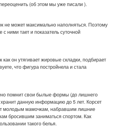
переоценить (об этом мы уже писали ).
ок не может максимально наполняться. Поэтому
с ними тает и показатель суточной
 как он утягивает жировые складки, подбирает
вуете, что фигура постройнела и стала
. Оно помнит свои былые формы (до лишнего
, хранит данную информацию до 5 лет. Корсет
удет молодым мамочкам, набравшим лишние
нам бросившим заниматься спортом. Как
ользовании такого белья.