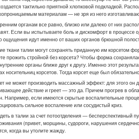
создается тактильно приятной хлопковой подкладкой. Распо
хопроницаемым материалам — не зря из него изготавливаю
тренним органам все равно, близко или далеко от них расп
авят. Если вы испытываете боль и дискомфорт в процессе о
то ощущения идут именно от ваших органов брюшной полости
кие ткани талии могут сохранять приданную им корсетом фор
те прожить стройной без корсета? Чтобы форма сохранялась
внутренние органы ближе друг к другу. Именно этот результ
ах носительниц корсетов. Тогда корсет еще был обязательн
сет не может производить массажный эффект: для этого он 
ивающее действие и греет — это да. Причем прогрев в обл
н. Например, если имеются скрытые воспалительные проц
оцировать сильное воспаление или сосудистый криз.
удеть в талии за счет потоотделения — бесперспективный пу
оживания (привет, морщины, судороги, нарушения сердечно
тся, когда вы утолите жажду.