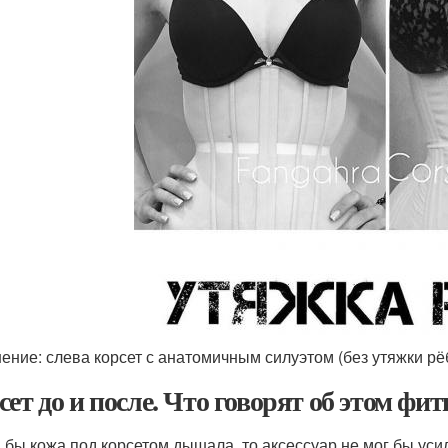
ение: слева корсет с анатомичным силуэтом (без утяжки рёбе
сет до и после. Что говорят об этом фи
и бы кожа под корсетом дышала, то аксессуар не мог бы ус