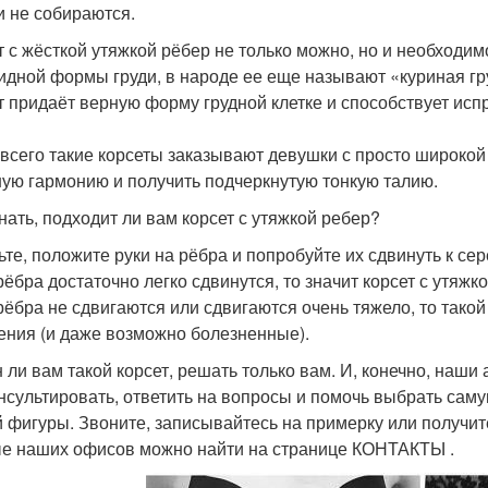
и не собираются.
т с жёсткой утяжкой рёбер не только можно, но и необходи
идной формы груди, в народе ее еще называют «куриная гр
т придаёт верную форму грудной клетке и способствует исп
всего такие корсеты заказывают девушки с просто широкой
ую гармонию и получить подчеркнутую тонкую талию.
знать, подходит ли вам корсет с утяжкой ребер?
ьте, положите руки на рёбра и попробуйте их сдвинуть к сер
рёбра достаточно легко сдвинутся, то значит корсет с утяж
рёбра не сдвигаются или сдвигаются очень тяжело, то тако
ния (и даже возможно болезненные).
 ли вам такой корсет, решать только вам. И, конечно, наши
нсультировать, ответить на вопросы и помочь выбрать сам
 фигуры. Звоните, записывайтесь на примерку или получит
е наших офисов можно найти на странице КОНТАКТЫ .