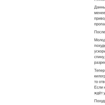
Данны
менее
приво
пропас
После
Молод
похуд
ускор
спину
разре
Тепер
килог
то от
Если 
ждёт 
Похуд