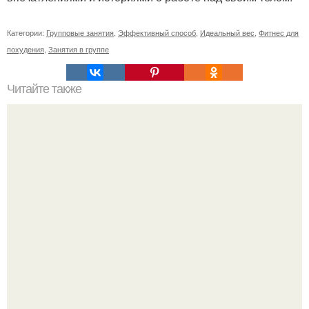
Категории:
Групповые занятия
,
Эффективный способ
,
Идеальный вес
,
Фитнес для
похудения
,
Занятия в группе
Читайте также
Путешествие в мир групповых занятий: мои впечатления
и выводы