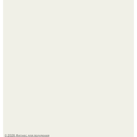
Уральская Барби уехала заграницу, чтобы сделать себе
грудь мечты за 12, 5 тыс.
Сергей соседов показал свою скромную дачу - и удивил
поклонников.
© 2026 Фитнес для похудения