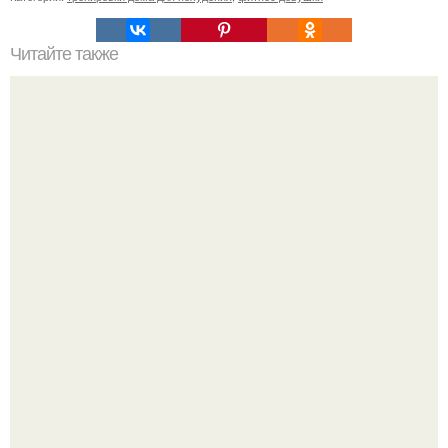
Читайте также
Лучшие диеты для похудения: рейтинг и обзор
Китовьи вши. На самом деле это не насекомые, а