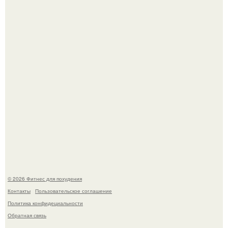
Возможно, тут есть люди с медицинским образованием,
подскажите, что делать!
Я - Эльвина Кузнецова, тренер групповых фитнес
тренировок разных направлений.
© 2026 Фитнес для похудения
Контакты
Пользовательское соглашение
Политика конфидециальности
Обратная связь