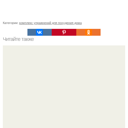
Категории:
комплекс упражнений для похудения дома
Читайте также
Куда сходить в Тюмени. 20 Лучших мест в Тюмени, куда
можно сходить с маленьким ребенком