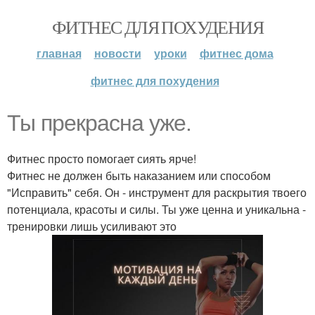
ФИТНЕС ДЛЯ ПОХУДЕНИЯ
главная
новости
уроки
фитнес дома
фитнес для похудения
Ты прекрасна уже.
Фитнес просто помогает сиять ярче!
Фитнес не должен быть наказанием или способом
"Исправить" себя. Он - инструмент для раскрытия твоего
потенциала, красоты и силы. Ты уже ценна и уникальна -
тренировки лишь усиливают это