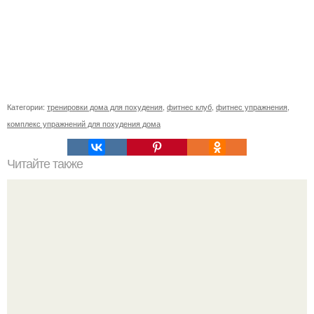
Категории:
тренировки дома для похудения
,
фитнес клуб
,
фитнес упражнения
,
комплекс упражнений для похудения дома
Читайте также
Как будто и не было 3 года перерыва.