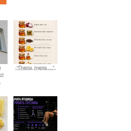
о
-"Пчела, пчела …".
от
.