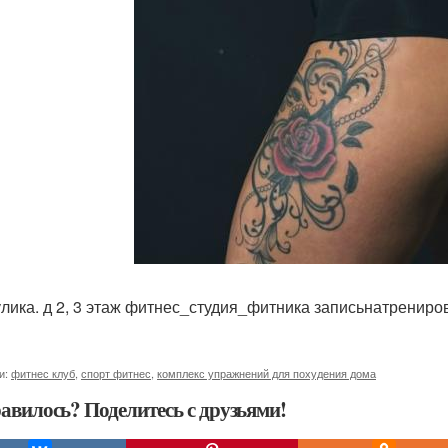
улика. д 2, 3 этаж фитнес_студия_фитника записьнатренировк
и:
фитнес клуб
,
спорт фитнес
,
комплекс упражнений для похудения дома
авилось? Поделитесь с друзьями!