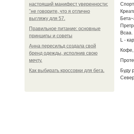
Спорт
настоящий манифест уверенности:
Креат
"не говорите, что я отлично
Бета~
выгляжу для 57.
Претр
Правильное питание: основные
Bcaa.
принципы и советы
L - ка
Анна пересильд создала свой
Кофе, 
бренд одежды, исполнив свою
Проте
мечту.
Буду р
Как выбирать кроссовки для бега.
Север