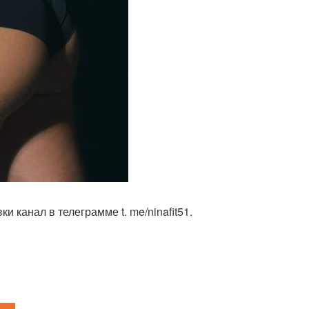
и канал в телеграмме t. me/ninafit51.