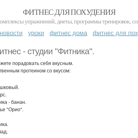
ФИТНЕС ДЛЯ ПОХУДЕНИЯ
комплексы упражнений, диеты, программы тренировок, со
новости
уроки
фитнес дома
фитнес для по
итнес - студии "Фитника".
жете порадовать себя вкусным.
твенным протеином со вкусом:
шковый.
рс.
ика - банан.
ье "Орио".
ика.
ад.