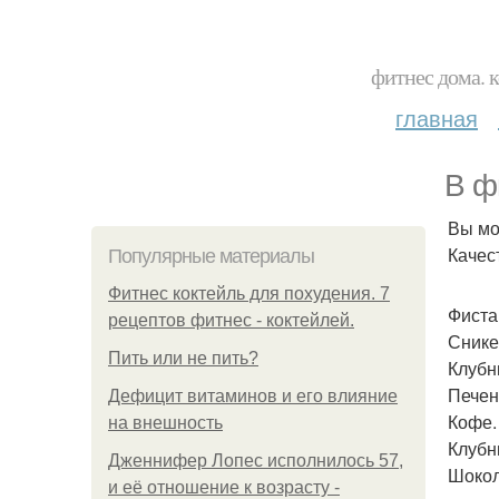
фитнес дома. 
главная
В ф
Вы мо
Качес
Популярные материалы
Фитнес коктейль для похудения. 7
Фиста
рецептов фитнес - коктейлей.
Снике
Пить или не пить?
Клубн
Печен
Дефицит витаминов и его влияние
Кофе.
на внешность
Клубн
Дженнифер Лопес исполнилось 57,
Шокол
и её отношение к возрасту -