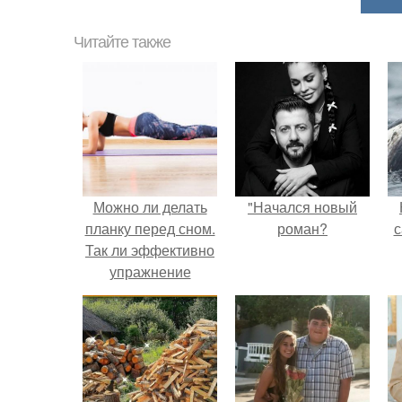
Читайте также
Можно ли делать
"Начался новый
планку перед сном.
роман?
с
Так ли эффективно
упражнение
"планка" на деле