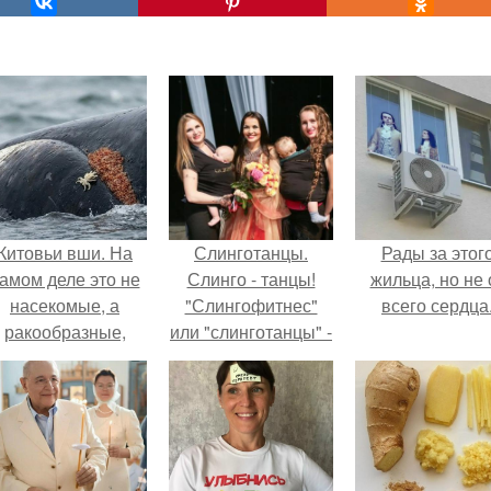
Китовьи вши. На
Слинготанцы.
Рады за этог
амом деле это не
Слинго - танцы!
жильца, но не 
насекомые, а
"Слингофитнес"
всего сердца
ракообразные,
или "слинготанцы" -
относящиеся к
это новое
бокоплавам.
направление в
фитнесе,
придуманное
специально для
мам с грудными