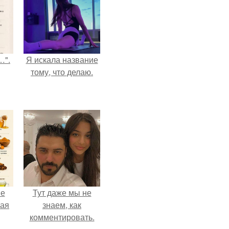
…".
Я искала название
тому, что делаю.
не
Тут даже мы не
ная
знаем, как
комментировать.