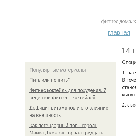
фитнес дома. 
главная
14 
Специ
Популярные материалы
1. рас
В теч
Пить или не пить?
стано
Фитнес коктейль для похудения. 7
минут
рецептов фитнес - коктейлей.
2. съ
Дефицит витаминов и его влияние
на внешность
Как легендарный поп - король
Майкл Джексон сорвал тридцать