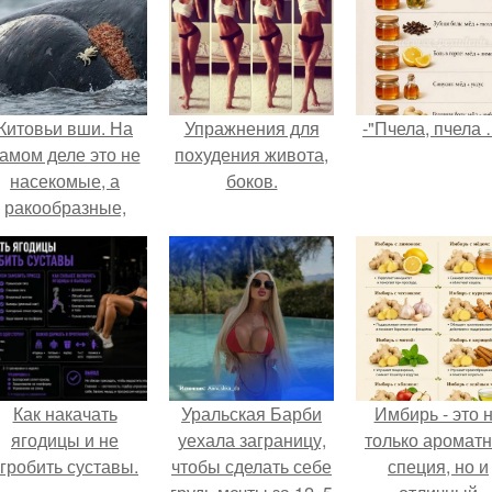
Китовьи вши. На
Упражнения для
-"Пчела, пчела 
амом деле это не
похудения живота,
насекомые, а
боков.
ракообразные,
относящиеся к
бокоплавам.
Как накачать
Уральская Барби
Имбирь - это 
ягодицы и не
уехала заграницу,
только аромат
гробить суставы.
чтобы сделать себе
специя, но и