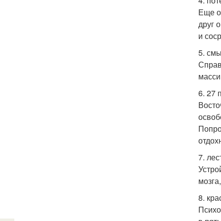
4. пот
Еще о
друг 
и сос
5. см
Справ
масси
6. 27
Восто
освоб
Попро
отдох
7. лес
Устро
мозга
8. кра
Психо