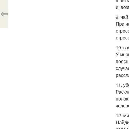
в пят
и, во
⇦
9. чай
При н
стрес
стрес
10. в
У мно
поясн
случа
рассл
11. уб
Раскл
полок
челов
12. м
Найди