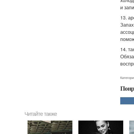
холод
и зап
13. а
Запах
ассоц
помож
14. та
Обяза
воспр
Категори
Понр
Читайте также