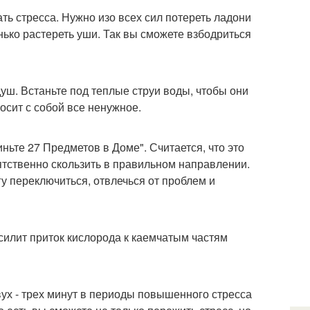
ь стресса. Нужно изо всех сил потереть ладони
енько растереть уши. Так вы сможете взбодриться
ш. Встаньте под теплые струи воды, чтобы они
носит с собой все ненужное.
ньте 27 Предметов в Доме". Считается, что это
ятственно скользить в правильном направлении.
гу переключиться, отвлечься от проблем и
усилит приток кислорода к каемчатым частям
ух - трех минут в периоды повышенного стресса