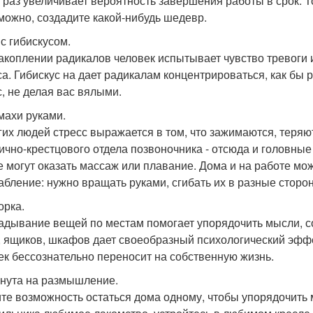
ь раз увеличивает вероятность завершения работы в срок. Т
зможно, создадите какой-нибудь шедевр.
 с гибискусом.
акоплении радикалов человек испытывает чувство тревоги 
са. Гибискус на дает радикалам концентрироваться, как бы 
с, не делая вас вялыми.
змахи руками.
гих людей стресс выражается в том, что зажимаются, теря
ично-крестцового отдела позвоночника - отсюда и головные
е могут оказать массаж или плавание. Дома и на работе м
абление: нужно вращать руками, сгибать их в разные сторон
орка.
адывание вещей по местам помогает упорядочить мысли, со
, ящиков, шкафов дает своеобразный психологический эффе
ек бессознательно переносит на собственную жизнь.
инута на размышление.
те возможность остаться дома одному, чтобы упорядочить 