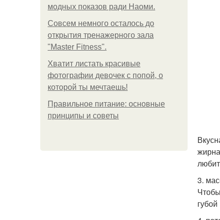
модных показов ради Наоми.
Совсем немного осталось до
открытия тренажерного зала
"Master Fitness".
Хватит листать красивые
фотографии девочек с попой, о
которой ты мечтаешь!
Правильное питание: основные
принципы и советы
Вкусн
жирна
любит
3. ма
Чтобы
губой