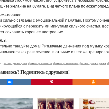
ильника любимое лакомство, устройтесь в любимом кресле.
ишите желание на бумаге. Вид четкого плана поможет опре
роматерапия.
и сильно связаны с эмоциональной памятью. Поэтому очень
иирующийся с пережитыми минутами сильного счастья, вост
ет сохранить хорошее настроение.
нцы.
тельно танцуйте дома! Ритмичные движения под музыку хор
инимаются как развлечение, в отличие от тех же тренировок
и:
фитнес уроки дома
,
фитнес для мозгов
,
фитнес упражнения
,
фитнес дома музыка
,
ф
авилось? Поделитесь с друзьями!