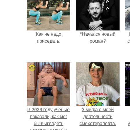
Как не надо
"Начался новый
приседать.
роман?
с
В 2026 году учёные
3 мифа о моей
показали, как мог
деятельности
бы выглядеть
смехотерапевта.
у