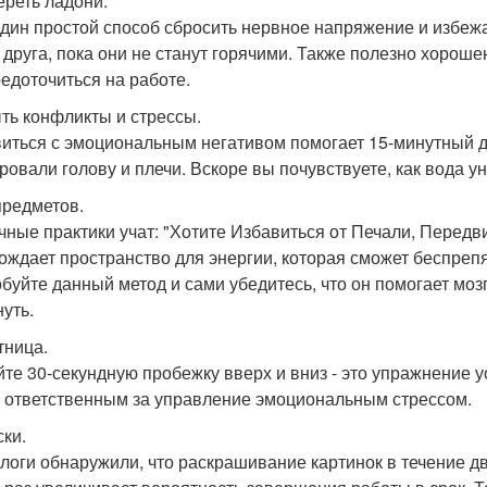
ереть ладони.
дин простой способ сбросить нервное напряжение и избежат
о друга, пока они не станут горячими. Также полезно хорош
редоточиться на работе.
ыть конфликты и стрессы.
иться с эмоциональным негативом помогает 15-минутный ду
ровали голову и плечи. Вскоре вы почувствуете, как вода у
 предметов.
чные практики учат: "Хотите Избавиться от Печали, Передви
ождает пространство для энергии, которая сможет беспреп
буйте данный метод и сами убедитесь, что он помогает моз
нуть.
тница.
йте 30-секундную пробежку вверх и вниз - это упражнение 
, ответственным за управление эмоциональным стрессом.
ски.
логи обнаружили, что раскрашивание картинок в течение дв