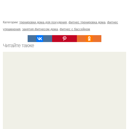
Категории:
тренировки дома для похудения
,
фитнес тренировка дома
,
фитнес
упражнения
,
занятия фитнесом дома
,
фитнес с бассейном
Читайте также
Как похудела ольга бузова. Секреты диеты Ольги
Бузовой —, как питается популярная певица, модель,
ведущая ток-шоу?