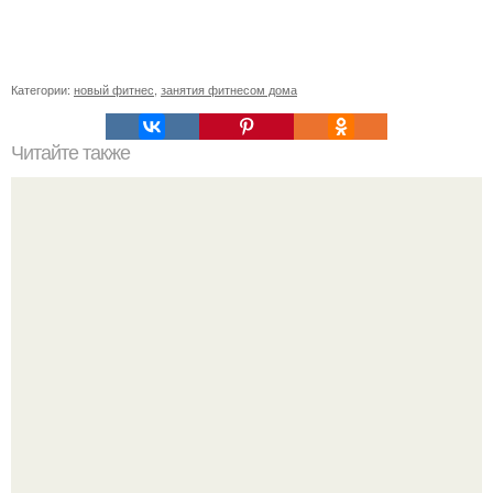
Категории:
новый фитнес
,
занятия фитнесом дома
Читайте также
"Делай Тело" - новый проект от сети фитнес клубов
астрон?