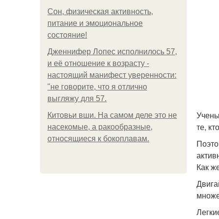
Сон, физическая активность,
питание и эмоциональное
состояние!
Дженнифер Лопес исполнилось 57,
и её отношение к возрасту -
настоящий манифест уверенности:
"не говорите, что я отлично
выгляжу для 57.
Учены
Китовьи вши. На самом деле это не
те, к
насекомые, а ракообразные,
относящиеся к бокоплавам.
Поэто
актив
Как ж
Двига
множе
Легки