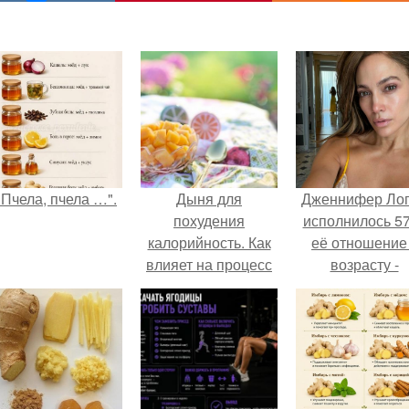
"Пчела, пчела …".
Дыня для
Дженнифер Ло
похудения
исполнилось 57
калорийность. Как
её отношение
влияет на процесс
возрасту -
похудения: польза
настоящий
дыни
манифест
уверенности: "
говорите, что 
отлично выгля
для 57.