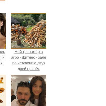
пес
Мой тренажёр в
, и
агро - фитнес - зале
 к
по истечению двух
дней принёс
ощутимый
результат.
не
я
жу