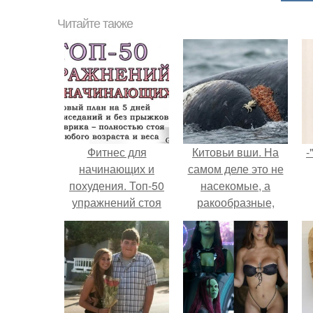
Читайте также
Фитнес для
Китовьи вши. На
-
начинающих и
самом деле это не
похудения. Топ-50
насекомые, а
упражнений стоя
ракообразные,
для начинающих и
относящиеся к
для любого
бокоплавам.
возраста: без
прыжков и
приседаний (+ план
на 5 дней)