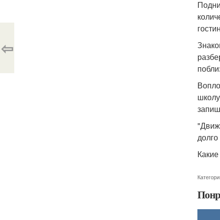
Подни
колич
гости
⇦
Знако
разбе
побли
Вопло
школу
запиш
"Движ
долго
Какие
Категори
Понр