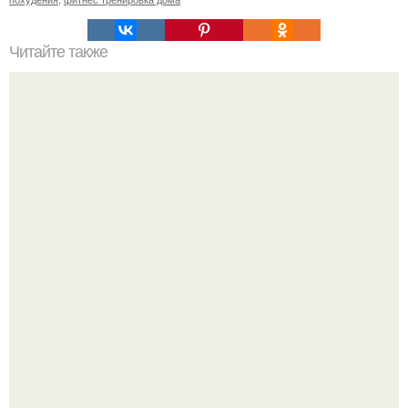
Читайте также
Легкая, ягодная запеканка.
Анна пересильд создала свой бренд одежды, исполнив