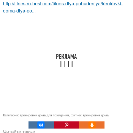
http://fitnes.ru-best.com/fitnes-dlya-pohudeniya/trenirovki-
doma-dlya-po...
Категории:
тренировки дома для похудения
,
фитнес тренировка дома
Читайте также