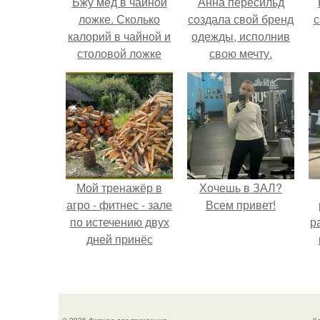
Бжу мед в чайной
Анна пересильд
ложке. Сколько
создала свой бренд
с
калорий в чайной и
одежды, исполнив
столовой ложке
свою мечту.
меда
Мой тренажёр в
Хочешь в ЗАЛ?
агро - фитнес - зале
Всем привет!
по истечению двух
р
дней принёс
ощутимый
результат.