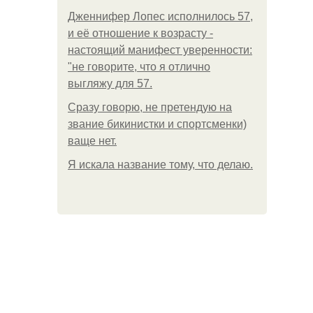
Дженнифер Лопес исполнилось 57,
и её отношение к возрасту -
настоящий манифест уверенности:
"не говорите, что я отлично
выгляжу для 57.
Сразу говорю, не претендую на
звание бикинистки и спортсменки)
ваще нет.
Я искала название тому, что делаю.