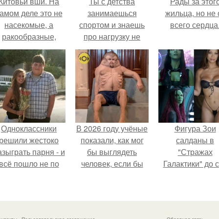
Китовьи вши. На
Ты с детства
Рады за этог
амом деле это не
занимаешься
жильца, но не 
насекомые, а
спортом и знаешь
всего сердца
ракообразные,
про нагрузку не
относящиеся к
понаслышке.
бокоплавам.
Одноклассники
В 2026 году учёные
Фигура Зои
решили жестоко
показали, как мог
салданы в
азыграть парня - и
бы выглядеть
"Стражах
всё пошло не по
человек, если бы
Галактики" до 
плану.
его тело
пор вызывае
эволюционировало
восхищение.
специально для
выживания в