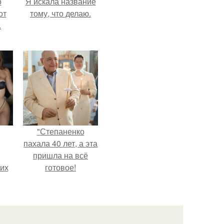
о
Я искала название
от
тому, что делаю.
.
"Степаненко
пахала 40 лет, а эта
пришла на всё
сих
готовое!
т