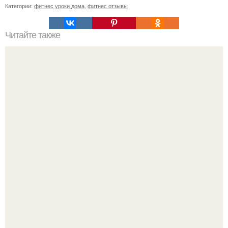
Категории:
фитнес уроки дома
,
фитнес отзывы
Читайте также
Сколько весит 1 слива. Сколько весит одна слива без
косточки?