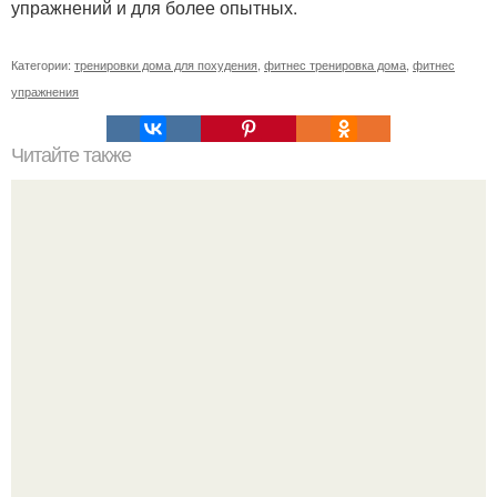
упражнений и для более опытных.
Категории:
тренировки дома для похудения
,
фитнес тренировка дома
,
фитнес
упражнения
Читайте также
Какие группы мышц лучше всего тренировать вместе.
Какие мышцы следует тренировать вместе?