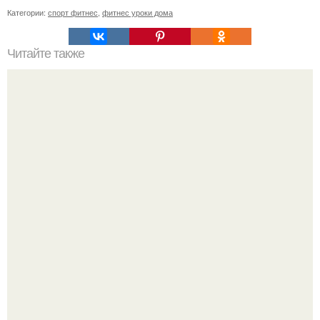
Категории:
спорт фитнес
,
фитнес уроки дома
Читайте также
Тренировки. Система "Изолайф".